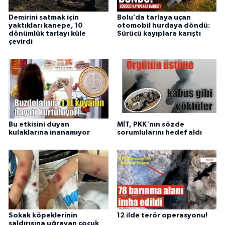
Demirini satmak için
Bolu’da tarlaya uçan
yaktıkları kanepe, 10
otomobil hurdaya döndü:
dönümlük tarlayı küle
Sürücü kayıplara karıştı
çevirdi
Bu etkisini duyan
MİT, PKK'nın sözde
kulaklarına inanamıyor
sorumlularını hedef aldı
Sokak köpeklerinin
12 ilde terör operasyonu!
saldırısına uğrayan çocuk