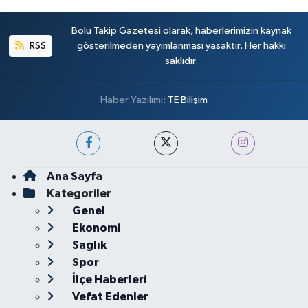
Bolu Takip Gazetesi olarak, haberlerimizin kaynak
RSS
gösterilmeden yayımlanması yasaktır. Her hakkı
saklıdır.
Haber Yazılımı:
TE Bilişim
Ana Sayfa
Kategoriler
Genel
Ekonomi
Sağlık
Spor
İlçe Haberleri
Vefat Edenler