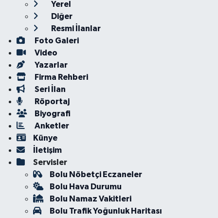
Yerel
Diğer
Resmi İlanlar
Foto Galeri
Video
Yazarlar
Firma Rehberi
Seri İlan
Röportaj
Biyografi
Anketler
Künye
İletişim
Servisler
Bolu Nöbetçi Eczaneler
Bolu Hava Durumu
Bolu Namaz Vakitleri
Bolu Trafik Yoğunluk Haritası