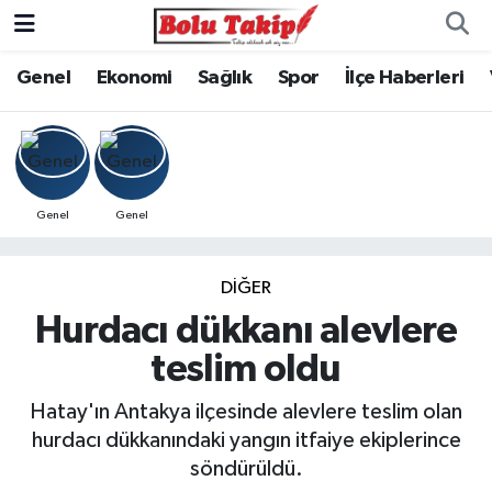
Genel
Ekonomi
Sağlık
Spor
İlçe Haberleri
Genel
Genel
DIĞER
Hurdacı dükkanı alevlere
teslim oldu
Hatay'ın Antakya ilçesinde alevlere teslim olan
hurdacı dükkanındaki yangın itfaiye ekiplerince
söndürüldü.