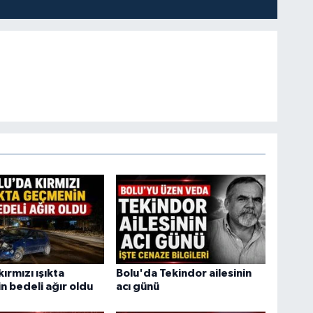
ırmızı ışıkta
Bolu'da Tekindor ailesinin
 bedeli ağır oldu
acı günü