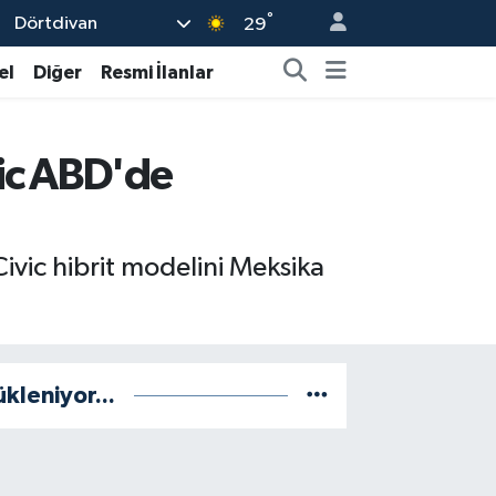
°
Dörtdivan
29
el
Diğer
Resmi İlanlar
vic ABD'de
vic hibrit modelini Meksika
ükleniyor...