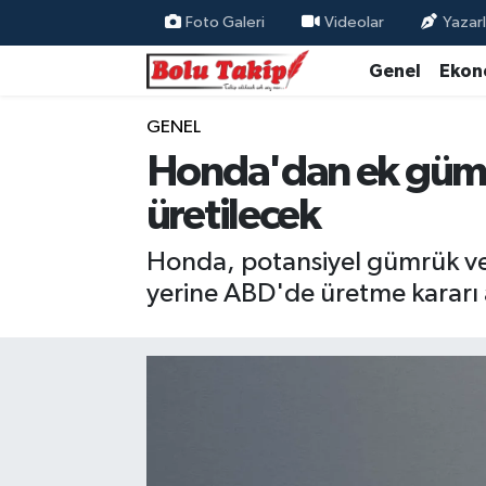
Foto Galeri
Videolar
Yazarl
Genel
Ekon
GENEL
Honda'dan ek gümrü
üretilecek
Honda, potansiyel gümrük ver
yerine ABD'de üretme kararı 