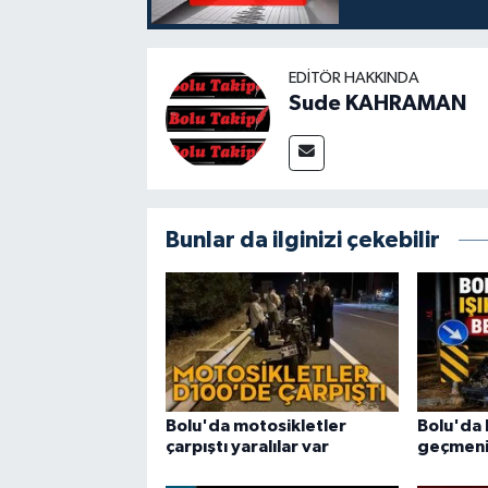
EDITÖR HAKKINDA
Sude KAHRAMAN
Bunlar da ilginizi çekebilir
Bolu'da motosikletler
Bolu'da k
çarpıştı yaralılar var
geçmenin