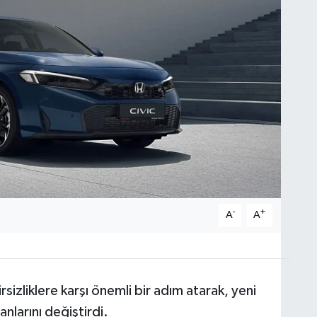
-
+
A
A
izliklere karşı önemli bir adım atarak, yeni
anlarını değiştirdi.