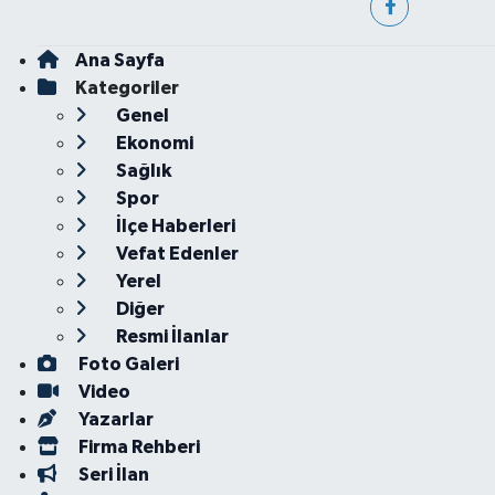
Ana Sayfa
Kategoriler
Genel
Ekonomi
Sağlık
Spor
İlçe Haberleri
Vefat Edenler
Yerel
Diğer
Resmi İlanlar
Foto Galeri
Video
Yazarlar
Firma Rehberi
Seri İlan