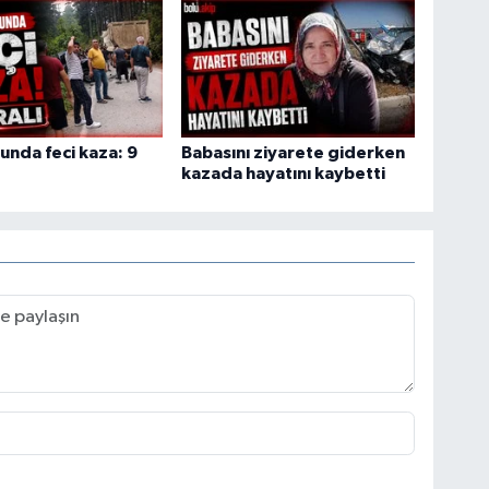
lunda feci kaza: 9
Babasını ziyarete giderken
kazada hayatını kaybetti