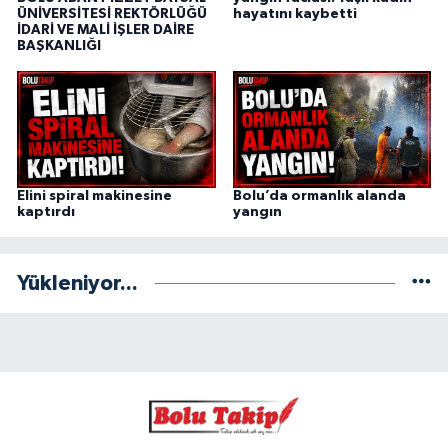
ÜNİVERSİTESİ REKTÖRLÜĞÜ
hayatını kaybetti
İDARİ VE MALİ İŞLER DAİRE
BAŞKANLIĞI
Elini spiral makinesine
Bolu’da ormanlık alanda
kaptırdı
yangın
Yükleniyor...