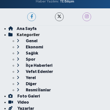
Haber Yazılımı:
TE Bilişim
Ana Sayfa
Kategoriler
Genel
Ekonomi
Sağlık
Spor
İlçe Haberleri
Vefat Edenler
Yerel
Diğer
Resmi İlanlar
Foto Galeri
Video
Yazarlar