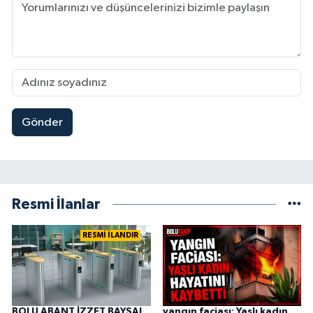
Gönder
Resmi İlanlar
RESMİ İLANDIR
BOLU ABANT İZZET BAYSAL
yangın faciası: Yaşlı kadın