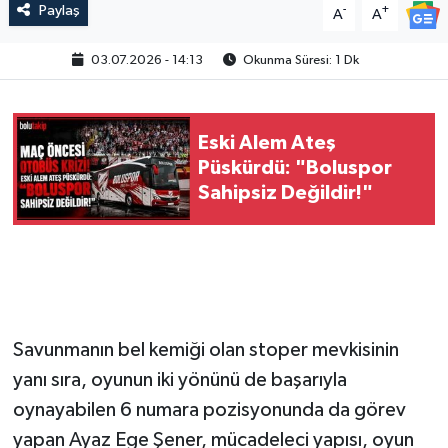
Paylaş
-
+
A
A
03.07.2026 - 14:13
Okunma Süresi: 1 Dk
Eski Alem Ateş
Püskürdü: "Boluspor
Sahipsiz Değildir!"
Savunmanın bel kemiği olan stoper mevkisinin
yanı sıra, oyunun iki yönünü de başarıyla
oynayabilen 6 numara pozisyonunda da görev
yapan Ayaz Ege Şener, mücadeleci yapısı, oyun