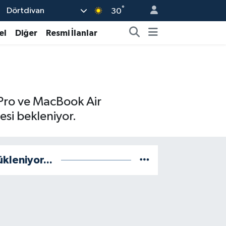
°
Dörtdivan
30
el
Diğer
Resmi İlanlar
k Pro ve MacBook Air
esi bekleniyor.
ükleniyor...