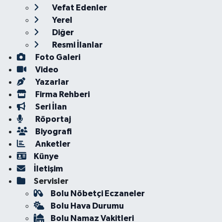
Vefat Edenler
Yerel
Diğer
Resmi İlanlar
Foto Galeri
Video
Yazarlar
Firma Rehberi
Seri İlan
Röportaj
Biyografi
Anketler
Künye
İletişim
Servisler
Bolu Nöbetçi Eczaneler
Bolu Hava Durumu
Bolu Namaz Vakitleri