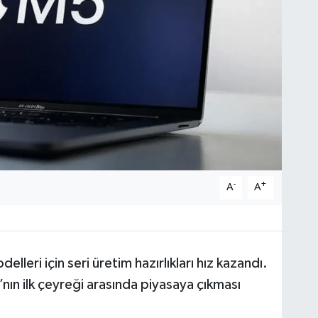
-
+
A
A
leri için seri üretim hazırlıkları hız kazandı.
6’nın ilk çeyreği arasında piyasaya çıkması