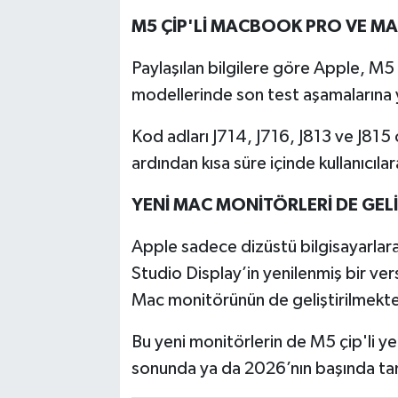
M5 ÇİP'Lİ MACBOOK PRO VE M
Paylaşılan bilgilere göre Apple, M
modellerinde son test aşamalarına
Kod adları J714, J716, J813 ve J815
ardından kısa süre içinde kullanıcıla
YENİ MAC MONİTÖRLERİ DE GEL
Apple sadece dizüstü bilgisayarlara 
Studio Display’in yenilenmiş bir ver
Mac monitörünün de geliştirilmekte 
Bu yeni monitörlerin de M5 çip'li y
sonunda ya da 2026’nın başında tan