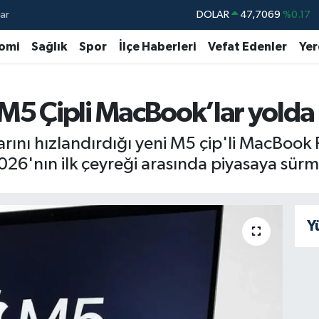
ar
DOLAR
47,7069
%0.17
EURO
55,0265
%0.01
omi
Sağlık
Spor
İlçe Haberleri
Vefat Edenler
Yer
STERLİN
64,1897
%0.02
GRAM ALTIN
6618.49
%2.12
 M5 Çipli MacBook’lar yolda
BİST100
13.887
%64
klarını hızlandırdığı yeni M5 çip'li MacBoo
BITCOIN
64.360,53
%-0.76
2026'nın ilk çeyreği arasında piyasaya sürm
Y