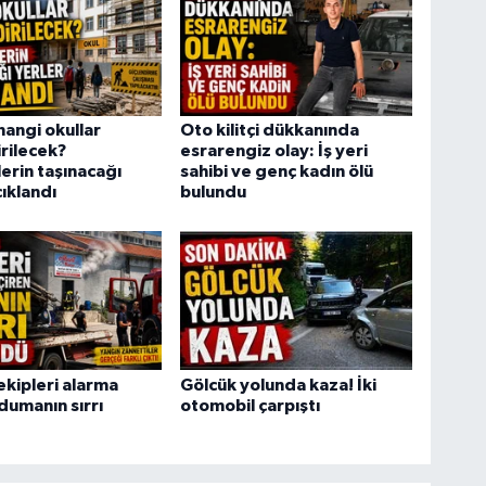
hangi okullar
Oto kilitçi dükkanında
rilecek?
esrarengiz olay: İş yeri
erin taşınacağı
sahibi ve genç kadın ölü
çıklandı
bulundu
ekipleri alarma
Gölcük yolunda kaza! İki
dumanın sırrı
otomobil çarpıştı