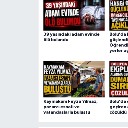
39 yaşındaki adam evinde
Bolu’da 
ölü bulundu
güçlendi
Öğrencil
yerler a
Kaymakam Feyza Yılmaz,
Bolu’da 
pazarcı esnafı ve
geçiren 
vatandaşlarla buluştu
çözüldü