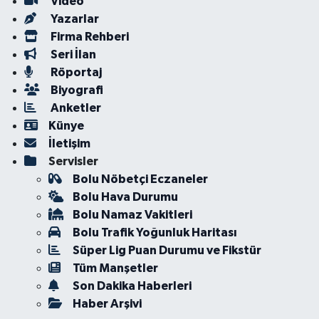
Video
Yazarlar
Firma Rehberi
Seri İlan
Röportaj
Biyografi
Anketler
Künye
İletişim
Servisler
Bolu Nöbetçi Eczaneler
Bolu Hava Durumu
Bolu Namaz Vakitleri
Bolu Trafik Yoğunluk Haritası
Süper Lig Puan Durumu ve Fikstür
Tüm Manşetler
Son Dakika Haberleri
Haber Arşivi