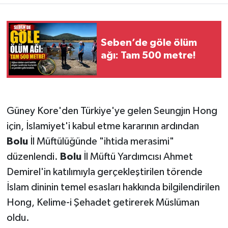
Seben’de göle ölüm
ağı: Tam 500 metre!
Güney Kore'den Türkiye'ye gelen Seungjın Hong
için, İslamiyet'i kabul etme kararının ardından
Bolu
İl Müftülüğünde "ihtida merasimi"
düzenlendi.
Bolu
İl Müftü Yardımcısı Ahmet
Demirel'in katılımıyla gerçekleştirilen törende
İslam dininin temel esasları hakkında bilgilendirilen
Hong, Kelime-i Şehadet getirerek Müslüman
oldu.