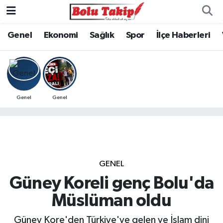
Genel
Ekonomi
Sağlık
Spor
İlçe Haberleri
Genel
Genel
GENEL
Güney Koreli genç Bolu'da
Müslüman oldu
Güney Kore'den Türkiye'ye gelen ve İslam dini