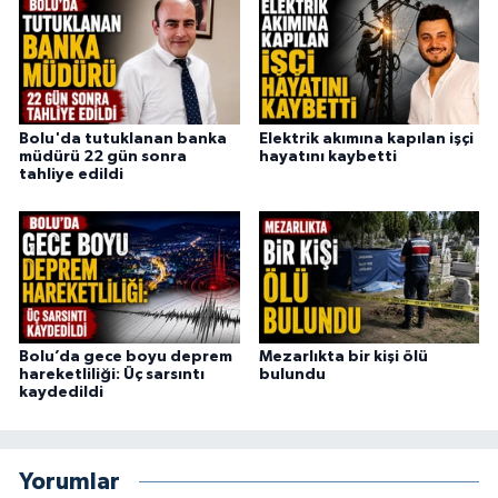
Bolu'da tutuklanan banka
Elektrik akımına kapılan işçi
müdürü 22 gün sonra
hayatını kaybetti
tahliye edildi
Bolu’da gece boyu deprem
Mezarlıkta bir kişi ölü
hareketliliği: Üç sarsıntı
bulundu
kaydedildi
Yorumlar