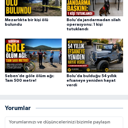
Mezarlıkta bir kişi ölü
Bolu’da jandarmadan silah
bulundu
operasyonu: 1 kişi
tutuklandı
Seben’de göle ölüm ağı:
Bolu’da bulduğu 54 yıllık
Tam 500 metre!
efsaneye yeniden hayat
verdi
Yorumlar