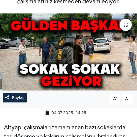
çalışmaları hız kesmeden devam ediyor.
Paylaş
-
+
A
A
04.07.2025 - 14:25
Altyapı çalışmaları tamamlanan bazı sokaklarda
taş döşeme ve kaldırım çalışmalarını hızlandıran