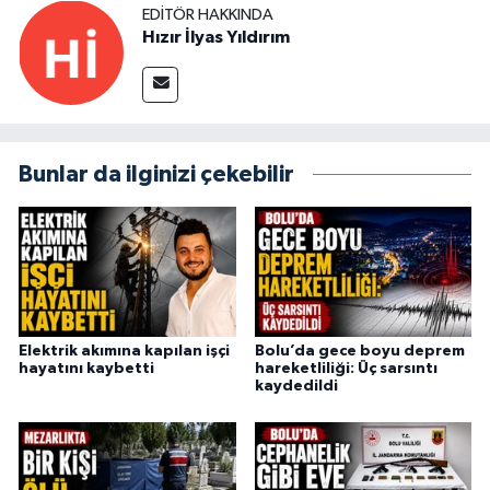
EDITÖR HAKKINDA
Hızır İlyas Yıldırım
Bunlar da ilginizi çekebilir
Elektrik akımına kapılan işçi
Bolu’da gece boyu deprem
hayatını kaybetti
hareketliliği: Üç sarsıntı
kaydedildi