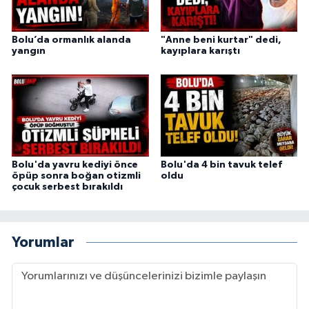
Bolu’da ormanlık alanda
"Anne beni kurtar" dedi,
yangın
kayıplara karıştı
Bolu'da yavru kediyi önce
Bolu'da 4 bin tavuk telef
öpüp sonra boğan otizmli
oldu
çocuk serbest bırakıldı
Yorumlar