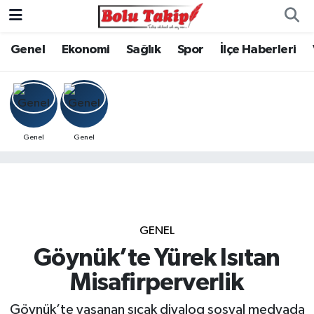
Genel
Ekonomi
Sağlık
Spor
İlçe Haberleri
Genel
Genel
GENEL
Göynük’te Yürek Isıtan
Misafirperverlik
Göynük’te yaşanan sıcak diyalog sosyal medyada