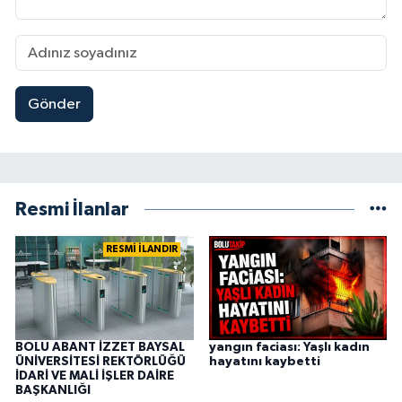
Gönder
Resmi İlanlar
RESMİ İLANDIR
BOLU ABANT İZZET BAYSAL
yangın faciası: Yaşlı kadın
ÜNİVERSİTESİ REKTÖRLÜĞÜ
hayatını kaybetti
İDARİ VE MALİ İŞLER DAİRE
BAŞKANLIĞI