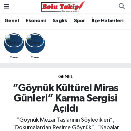
Genel
Ekonomi
Sağlık
Spor
İlçe Haberleri
Genel
Genel
GENEL
“Göynük Kültürel Miras
Günleri” Karma Sergisi
Açıldı
“Göynük Mezar Taşlarının Söyledikleri”,
“Dokumalardan Resime Göynük”, “Kabalar