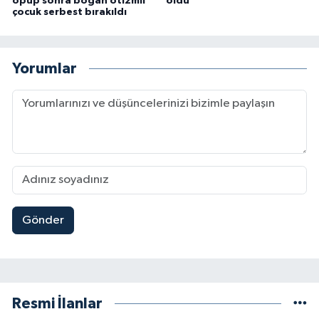
öpüp sonra boğan otizmli
oldu
çocuk serbest bırakıldı
Yorumlar
Gönder
Resmi İlanlar