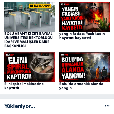
RESMİ İLANDIR
BOLU ABANT İZZET BAYSAL
yangın faciası: Yaşlı kadın
ÜNİVERSİTESİ REKTÖRLÜĞÜ
hayatını kaybetti
İDARİ VE MALİ İŞLER DAİRE
BAŞKANLIĞI
Elini spiral makinesine
Bolu’da ormanlık alanda
kaptırdı
yangın
Yükleniyor...