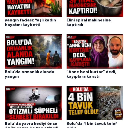
yangın faciası: Yaşlı kadın
Elini spiral makinesine
hayatını kaybetti
kaptırdı
Bolu’da ormanlık alanda
"Anne beni kurtar" dedi,
yangın
kayıplara karıştı
Bolu'da yavru kediyi önce
Bolu'da 4 bin tavuk telef