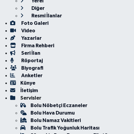
Yerel
Diğer
Resmi İlanlar
Foto Galeri
Video
Yazarlar
Firma Rehberi
Seri İlan
Röportaj
Biyografi
Anketler
Künye
İletişim
Servisler
Bolu Nöbetçi Eczaneler
Bolu Hava Durumu
Bolu Namaz Vakitleri
Bolu Trafik Yoğunluk Haritası