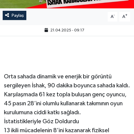
Paylaş
-
+
A
A
21.04.2025 - 09:17
Orta sahada dinamik ve enerjik bir görüntü
sergileyen İshak, 90 dakika boyunca sahada kaldı.
Karşılaşmada 61 kez topla buluşan genç oyuncu,
45 pasın 28’ini olumlu kullanarak takımının oyun
kurulumuna ciddi katkı sağladı.
İstatistikleriyle Göz Doldurdu
13 ikili mücadelenin 8’ini kazanarak fiziksel