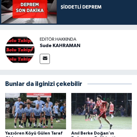
ŞİDDETLİ DEPREM
EDITÖR HAKKINDA
Sude KAHRAMAN
Bunlar da ilginizi çekebilir
Yazıören Köyü Gülen Taraf
Anıl Berke Doğan’ın