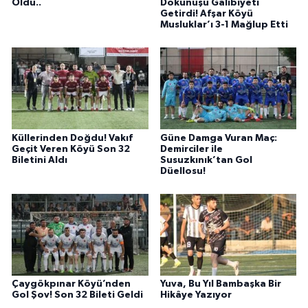
Oldu..
Dokunuşu Galibiyeti
Getirdi! Afşar Köyü
Musluklar’ı 3-1 Mağlup Etti
Küllerinden Doğdu! Vakıf
Güne Damga Vuran Maç:
Geçit Veren Köyü Son 32
Demirciler ile
Biletini Aldı
Susuzkınık’tan Gol
Düellosu!
Çaygökpınar Köyü’nden
Yuva, Bu Yıl Bambaşka Bir
Gol Şov! Son 32 Bileti Geldi
Hikâye Yazıyor