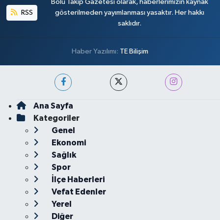
Bolu Takip Gazetesi olarak, haberlerimizin kaynak
RSS
gösterilmeden yayımlanması yasaktır. Her hakkı
saklıdır.
Haber Yazılımı:
TE Bilişim
Ana Sayfa
Kategoriler
Genel
Ekonomi
Sağlık
Spor
İlçe Haberleri
Vefat Edenler
Yerel
Diğer