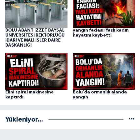
BOLU ABANT İZZET BAYSAL
yangın faciası: Yaşlı kadın
ÜNİVERSİTESİ REKTÖRLÜĞÜ
hayatını kaybetti
İDARİ VE MALİ İŞLER DAİRE
BAŞKANLIĞI
Elini spiral makinesine
Bolu’da ormanlık alanda
kaptırdı
yangın
Yükleniyor...