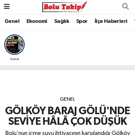
Genel
Ekonomi
Sağlık
Spor
İlçe Haberleri
Genel
GENEL
GÖLKÖY BARAJ GÖLÜ'NDE
SEVİYE HÂLÂ ÇOK DÜŞÜK
Bolu'nun içme suyu ihtiyacının karşılandığı Gölköy