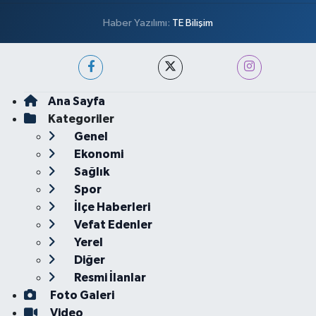
Haber Yazılımı:
TE Bilişim
Ana Sayfa
Kategoriler
Genel
Ekonomi
Sağlık
Spor
İlçe Haberleri
Vefat Edenler
Yerel
Diğer
Resmi İlanlar
Foto Galeri
Video