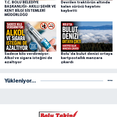
T.C. BOLU BELEDİYE
Devrilen traktörün altında
BAŞKANLIĞI- AKILLI ŞEHİR VE
kalan sürücü hayatını
KENT BİLGİ SİSTEMLERİ
kaybetti
MÜDÜRLÜĞÜ
Sadece kilo verdirmiyor:
Bolu'da bulut denizi ortaya
Alkol ve sigara isteğini de
kartpostallık manzara
azaltıyor
çıkardı
Yükleniyor...