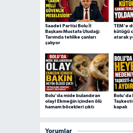
Saadet Partisi Bolu İl
TEM'e dü
Başkanı Mustafa Uludağ:
kütüğü c
Tarımda tehlike çanları
atarak y
çalıyor
Bolu'da mide bulandıran
Bolu'da 
olay! Ekmeğin içinden ölü
Taşkesti
hamam böcekleri çıktı
kapalı
Yorumlar