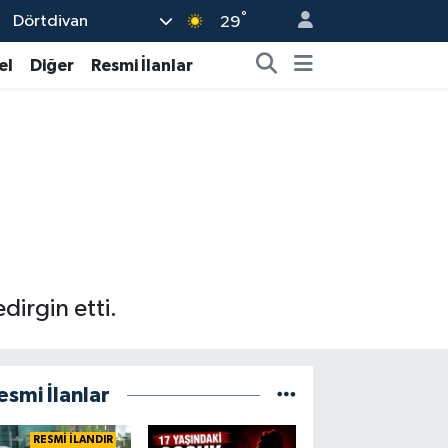
°
Dörtdivan
29
el
Diğer
Resmi İlanlar
irgin etti.
esmi İlanlar
RESMİ İLANDIR