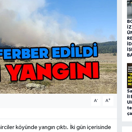
B
İ
Ü
R
İD
İŞ
B
Sa
İl
-
+
A
A
U
te
ça
ciler köyünde yangın çıktı. İki gün içerisinde