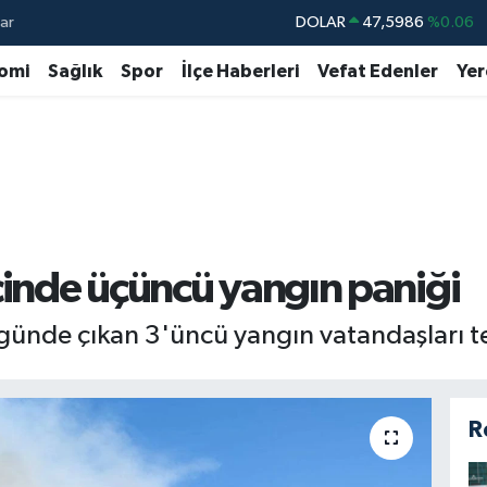
ar
DOLAR
47,5986
%0.06
EURO
55,0700
%0.1
omi
Sağlık
Spor
İlçe Haberleri
Vefat Edenler
Yer
STERLİN
64,2438
%0.21
GRAM ALTIN
6513.94
%0.32
BİST100
13.768
%48
BITCOIN
64.602,05
%0.69
çinde üçüncü yangın paniği
günde çıkan 3'üncü yangın vatandaşları ted
R