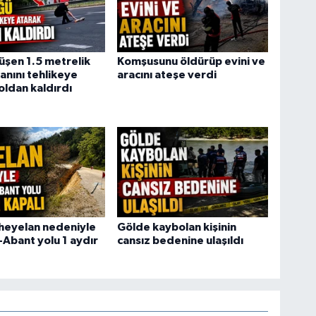
şen 1.5 metrelik
Komşusunu öldürüp evini ve
anını tehlikeye
aracını ateşe verdi
oldan kaldırdı
heyelan nedeniyle
Gölde kaybolan kişinin
-Abant yolu 1 aydır
cansız bedenine ulaşıldı