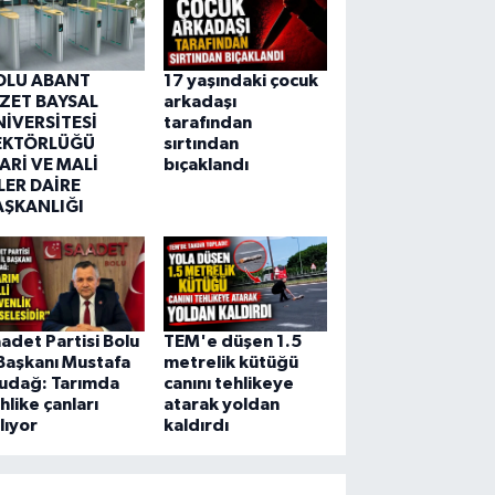
OLU ABANT
17 yaşındaki çocuk
ZZET BAYSAL
arkadaşı
NİVERSİTESİ
tarafından
EKTÖRLÜĞÜ
sırtından
ARİ VE MALİ
bıçaklandı
LER DAİRE
AŞKANLIĞI
adet Partisi Bolu
TEM'e düşen 1.5
 Başkanı Mustafa
metrelik kütüğü
ludağ: Tarımda
canını tehlikeye
hlike çanları
atarak yoldan
lıyor
kaldırdı