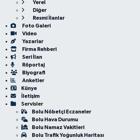
Yerel
Diğer
Resmi İlanlar
Foto Galeri
Video
Yazarlar
Firma Rehberi
Seri İlan
Röportaj
Biyografi
Anketler
Künye
İletişim
Servisler
Bolu Nöbetçi Eczaneler
Bolu Hava Durumu
Bolu Namaz Vakitleri
Bolu Trafik Yoğunluk Haritası