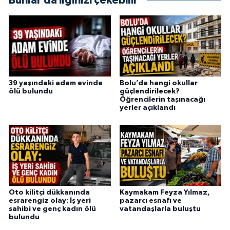
Bunlar da ilginizi çekebilir
39 yaşındaki adam evinde
Bolu’da hangi okullar
ölü bulundu
güçlendirilecek?
Öğrencilerin taşınacağı
yerler açıklandı
Oto kilitçi dükkanında
Kaymakam Feyza Yılmaz,
esrarengiz olay: İş yeri
pazarcı esnafı ve
sahibi ve genç kadın ölü
vatandaşlarla buluştu
bulundu