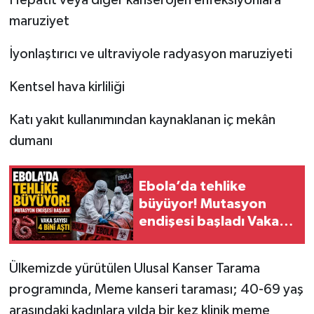
maruziyet
İyonlaştırıcı ve ultraviyole radyasyon maruziyeti
Kentsel hava kirliliği
Katı yakıt kullanımından kaynaklanan iç mekân
dumanı
Ebola’da tehlike
büyüyor! Mutasyon
endişesi başladı Vaka
sayısı 4 bini aştı
Ülkemizde yürütülen Ulusal Kanser Tarama
programında, Meme kanseri taraması; 40-69 yaş
arasındaki kadınlara yılda bir kez klinik meme