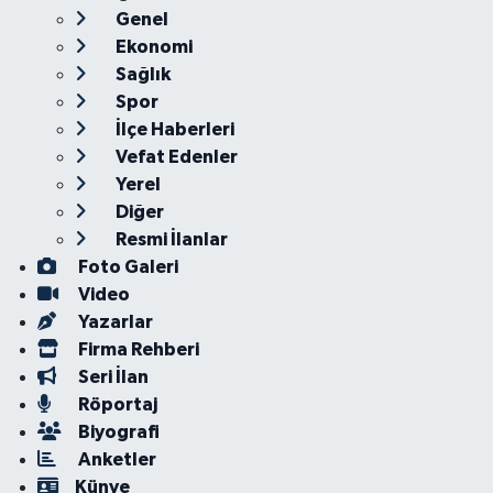
Genel
Ekonomi
Sağlık
Spor
İlçe Haberleri
Vefat Edenler
Yerel
Diğer
Resmi İlanlar
Foto Galeri
Video
Yazarlar
Firma Rehberi
Seri İlan
Röportaj
Biyografi
Anketler
Künye