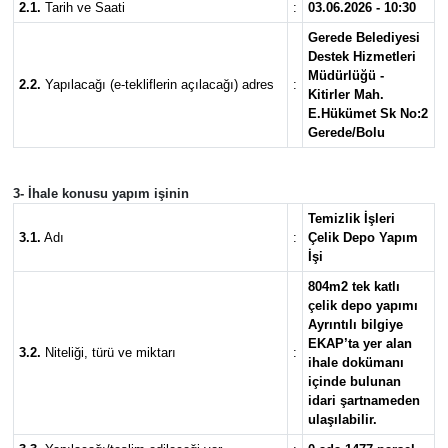
2.1.
Tarih ve Saati
:
03.06.2026 - 10:30
Gerede Belediyesi
Destek Hizmetleri
Müdürlüğü -
2.2.
Yapılacağı (e-tekliflerin açılacağı) adres
:
Kitirler Mah.
E.Hükümet Sk No:2
Gerede/Bolu
3- İhale konusu yapım işinin
Temizlik İşleri
3.1.
Adı
:
Çelik Depo Yapım
İşi
804m2 tek katlı
çelik depo yapımı
Ayrıntılı bilgiye
EKAP’ta yer alan
3.2.
Niteliği, türü ve miktarı
:
ihale dokümanı
içinde bulunan
idari şartnameden
ulaşılabilir.