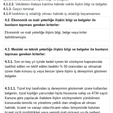
4.1.2.2.
Vekâleten ihaleye katılma halinde vekile ilişkin bilgi ve belgeler.
4.1.3.
Geçici teminat.
4.1.4
İsteklinin iş ortaklığı olması halinde iş ortaklığı beyannamesi.
4.2. Ekonomik ve mali yeterliğe ilişkin bilgi ve belgeler ile
bunların taşıması gereken kriterler:
Ekonomik ve mali yeterliğe ilişkin bilgi, belge veya kriter
belirtilmemiştir.
4.3. Mesleki ve teknik yeterliğe ilişkin bilgi ve belgeler ile bunların
taşıması gereken kriterler:
4.3.1.
Son on beş yıl içinde bedel içeren bir sözleşme kapsamında
taahhüt edilen ve teklif edilen bedelin % 50 oranından az olmamak
üzere ihale konusu iş veya benzer işlere ilişkin iş deneyimini gösteren
belgeler.
4.3.1.1.
Tüzel kişi tarafından iş deneyimini göstermek üzere kullanılan
belgenin, tüzel kişiliğin yarısından fazla hissesine sahip ve 4734 sayılı
Kanuna göre yapılacak ihalelere ilişkin sözleşmelerin yürütülmesi
konusunda temsile ve yönetime yetkili olan ortağına ait olması
halinde, ticaret ve sanayi odası/ticaret odası bünyesinde bulunan
ticaret sicili müdürlükleri veya yeminli mali müşavir ya da serbest