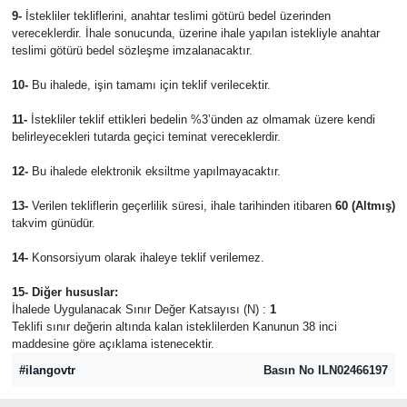
9-
İstekliler tekliflerini, anahtar teslimi götürü bedel üzerinden
vereceklerdir. İhale sonucunda, üzerine ihale yapılan istekliyle anahtar
teslimi götürü bedel sözleşme imzalanacaktır.
10-
Bu ihalede, işin tamamı için teklif verilecektir.
11-
İstekliler teklif ettikleri bedelin %3’ünden az olmamak üzere kendi
belirleyecekleri tutarda geçici teminat vereceklerdir.
12-
Bu ihalede elektronik eksiltme yapılmayacaktır.
13-
Verilen tekliflerin geçerlilik süresi, ihale tarihinden itibaren
60 (Altmış)
takvim günüdür.
14-
Konsorsiyum olarak ihaleye teklif verilemez.
15- Diğer hususlar:
İhalede Uygulanacak Sınır Değer Katsayısı (N) :
1
Teklifi sınır değerin altında kalan isteklilerden Kanunun 38 inci
maddesine göre açıklama istenecektir.
#ilangovtr
Basın No ILN02466197