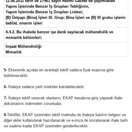
11.06.2011 tarih ve 27961 sayılı Resmi Gazete de yayımlanan
Yapım İşlerinde Benzer İş Grupları Tebliğinin,
Yapım İşlerinde Benzer İş Grupları Listesi;
(B) Üstyapı (Bina) İşleri III. Grup: Bina İşleri ve (B) III grubu işlerin
tadilat, onarım işleri
4.4.2. Bu ihalede benzer işe denk sayılacak mühendislik ve
mimarlık bölümleri:
İnşaat Mühendisliği
Mimarlık
5-
Ekonomik açıdan en avantajlı teklif sadece fiyat esasına göre
belirlenecektir.
6-
İhaleye sadece yerli istekliler katılabilecektir.
7-
İhaleye teklif verecek olanların, EKAP hesabına giriş yaparak ihale
dokümanını indirmeleri zorunludur.
8-
Teklifler, EKAP üzerinden teklif mektubu ile ihaleye katılım belgesi ve
diğer ekler kullanılarak hazırlanacak ve e-imza ile imzalanarak ihale tarih
ve saatine kadar EKAP üzerinden gönderilecektir.