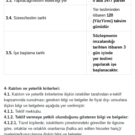
3.3.
Yapılacağı/teslim edileceği yer
:
0 ada 1477 parsel
Yer tesliminden
itibaren
120
3.4.
Süresi/teslim tarihi
:
(YüzYirmi) takvim
günüdür
.
Sözleşmenin
imzalandığı
tarihten itibaren 3
3.5.
İşe başlama tarihi
:
gün içinde
yer teslimi
yapılarak işe
başlanacaktır.
4- Katılım ve yeterlik kriterleri:
4.1.
Katılım ve yeterlik kriterlerine ilişkin istekliler tarafından e-teklif
kapsamında sunulması gereken bilgi ve belgeler ile fiyat dışı unsurlara
ilişkin bilgi ve belgelere aşağıda yer verilmiştir:
4.1.1.
Teklif mektubu.
4.1.2. Teklif vermeye yetkili olunduğunu gösteren bilgi ve belgeler:
4.1.2.1.
Tüzel kişilerde; isteklilerin yönetimindeki görevliler ile ilgisine
göre, ortaklar ve ortaklık oranlarına (halka arz edilen hisseler hariç)/
üyelerine/kurucularına ilişkin bilgi ve belgeler.