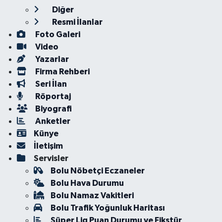
Diğer
Resmi İlanlar
Foto Galeri
Video
Yazarlar
Firma Rehberi
Seri İlan
Röportaj
Biyografi
Anketler
Künye
İletişim
Servisler
Bolu Nöbetçi Eczaneler
Bolu Hava Durumu
Bolu Namaz Vakitleri
Bolu Trafik Yoğunluk Haritası
Süper Lig Puan Durumu ve Fikstür