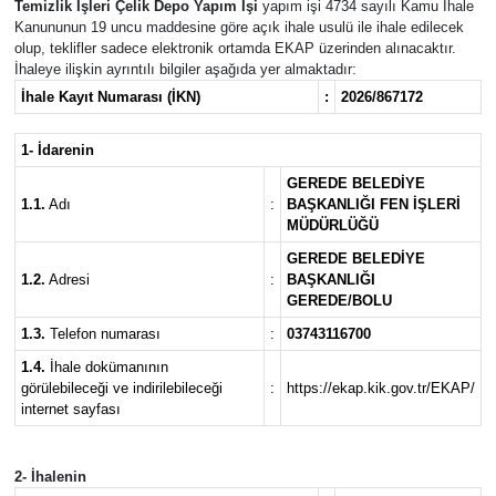
Temizlik İşleri Çelik Depo Yapım İşi
yapım işi 4734 sayılı Kamu İhale
Kanununun 19 uncu maddesine göre açık ihale usulü ile ihale edilecek
olup, teklifler sadece elektronik ortamda EKAP üzerinden alınacaktır.
İhaleye ilişkin ayrıntılı bilgiler aşağıda yer almaktadır:
İhale Kayıt Numarası (İKN)
:
2026/867172
1- İdarenin
GEREDE BELEDİYE
1.1.
Adı
:
BAŞKANLIĞI FEN İŞLERİ
MÜDÜRLÜĞÜ
GEREDE BELEDİYE
1.2.
Adresi
:
BAŞKANLIĞI
GEREDE/BOLU
1.3.
Telefon numarası
:
03743116700
1.4.
İhale dokümanının
görülebileceği ve indirilebileceği
:
https://ekap.kik.gov.tr/EKAP/
internet sayfası
2- İhalenin