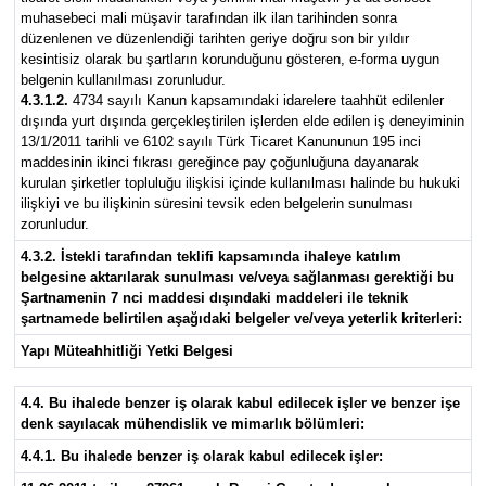
muhasebeci mali müşavir tarafından ilk ilan tarihinden sonra
düzenlenen ve düzenlendiği tarihten geriye doğru son bir yıldır
kesintisiz olarak bu şartların korunduğunu gösteren, e-forma uygun
belgenin kullanılması zorunludur.
4.3.1.2.
4734 sayılı Kanun kapsamındaki idarelere taahhüt edilenler
dışında yurt dışında gerçekleştirilen işlerden elde edilen iş deneyiminin
13/1/2011 tarihli ve 6102 sayılı Türk Ticaret Kanununun 195 inci
maddesinin ikinci fıkrası gereğince pay çoğunluğuna dayanarak
kurulan şirketler topluluğu ilişkisi içinde kullanılması halinde bu hukuki
ilişkiyi ve bu ilişkinin süresini tevsik eden belgelerin sunulması
zorunludur.
4.3.2. İstekli tarafından teklifi kapsamında ihaleye katılım
belgesine aktarılarak sunulması ve/veya sağlanması gerektiği bu
Şartnamenin 7 nci maddesi dışındaki maddeleri ile teknik
şartnamede belirtilen aşağıdaki belgeler ve/veya yeterlik kriterleri:
Yapı Müteahhitliği Yetki Belgesi
4.4. Bu ihalede benzer iş olarak kabul edilecek işler ve benzer işe
denk sayılacak mühendislik ve mimarlık bölümleri:
4.4.1. Bu ihalede benzer iş olarak kabul edilecek işler: