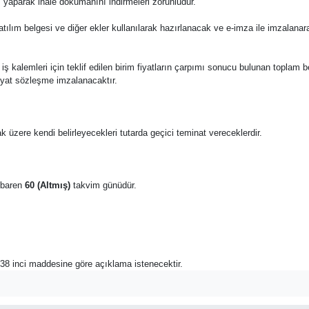
 yaparak ihale dokümanını indirmeleri zorunludur.
katılım belgesi ve diğer ekler kullanılarak hazırlanacak ve e-imza ile imzalana
 bu iş kalemleri için teklif edilen birim fiyatların çarpımı sonucu bulunan toplam 
fiyat sözleşme imzalanacaktır.
k üzere kendi belirleyecekleri tutarda geçici teminat vereceklerdir.
tibaren
60 (Altmış)
takvim günüdür.
n 38 inci maddesine göre açıklama istenecektir.