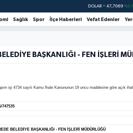
DOLAR
47,7069
%0.
EURO
55,0265
%0.
omi
Sağlık
Spor
İlçe Haberleri
Vefat Edenler
Yer
STERLİN
64,1897
%0.
GRAM ALTIN
6574.81
%1.
BİST100
13.887
%6
ELEDİYE BAŞKANLIĞI - FEN İŞLERİ 
BITCOIN
64.360,53
%-0.
pım işi 4734 sayılı Kamu İhale Kanununun 19 uncu maddesine göre açık ihale us
6/747535
EDE BELEDİYE BAŞKANLIĞI - FEN İŞLERİ MÜDÜRLÜĞÜ