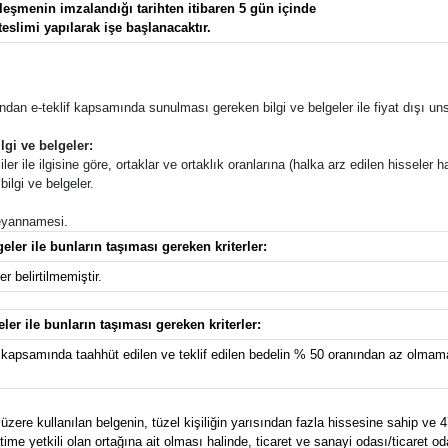
eşmenin imzalandığı tarihten itibaren 5 gün içinde
teslimi yapılarak işe başlanacaktır.
afından e-teklif kapsamında sunulması gereken bilgi ve belgeler ile fiyat dışı unsu
lgi ve belgeler:
ler ile ilgisine göre, ortaklar ve ortaklık oranlarına (halka arz edilen hisseler ha
ilgi ve belgeler.
 beyannamesi.
eler ile bunların taşıması gereken kriterler:
r belirtilmemiştir.
eler ile bunların taşıması gereken kriterler:
kapsamında taahhüt edilen ve teklif edilen bedelin % 50 oranından az olmamak
zere kullanılan belgenin, tüzel kişiliğin yarısından fazla hissesine sahip ve 4
e yetkili olan ortağına ait olması halinde, ticaret ve sanayi odası/ticaret od