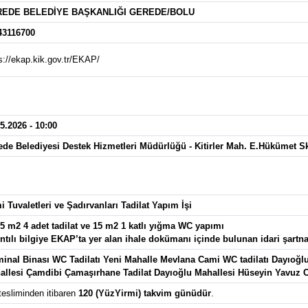
EDE BELEDİYE BAŞKANLIĞI GEREDE/BOLU
43116700
s://ekap.kik.gov.tr/EKAP/
5.2026 - 10:00
ede Belediyesi Destek Hizmetleri Müdürlüğü - Kitirler Mah. E.Hükümet S
 Tuvaletleri ve Şadırvanları Tadilat Yapım İşi
5 m2 4 adet tadilat ve 15 m2 1 katlı yığma WC yapımı
ntılı bilgiye EKAP’ta yer alan ihale dokümanı içinde bulunan idari şartna
inal Binası WC Tadilatı Yeni Mahalle Mevlana Cami WC tadilatı Dayıoğlu 
allesi Çamdibi Çamaşırhane Tadilat Dayıoğlu Mahallesi Hüseyin Yavuz
tesliminden itibaren
120 (YüzYirmi) takvim günüdür
.