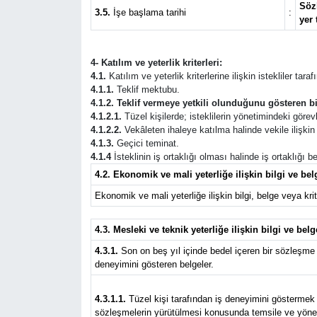
Sözl
3.5.
İşe başlama tarihi
:
yer 
4- Katılım ve yeterlik kriterleri:
4.1.
Katılım ve yeterlik kriterlerine ilişkin istekliler tar
4.1.1.
Teklif mektubu.
4.1.2. Teklif vermeye yetkili olunduğunu gösteren bi
4.1.2.1.
Tüzel kişilerde; isteklilerin yönetimindeki görevli
4.1.2.2.
Vekâleten ihaleye katılma halinde vekile ilişkin b
4.1.3.
Geçici teminat.
4.1.4
İsteklinin iş ortaklığı olması halinde iş ortaklığı
4.2. Ekonomik ve mali yeterliğe ilişkin bilgi ve belg
Ekonomik ve mali yeterliğe ilişkin bilgi, belge veya krite
4.3. Mesleki ve teknik yeterliğe ilişkin bilgi ve belg
4.3.1.
Son on beş yıl içinde bedel içeren bir sözleşme 
deneyimini gösteren belgeler.
4.3.1.1.
Tüzel kişi tarafından iş deneyimini göstermek ü
sözleşmelerin yürütülmesi konusunda temsile ve yönetim