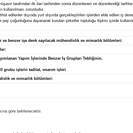
avir tarafından ilk ilan tarihinden sonra düzenlenen ve düzenlendiği tarihten g
n kullanılması zorunludur.
t edilenler dışında yurt dışında gerçekleştirilen işlerden elde edilen iş deney
pay çoğunluğuna dayanarak kurulan şirketler topluluğu ilişkisi içinde kullanılma
ler ve benzer işe denk sayılacak mühendislik ve mimarlık bölümleri:
ler:
ayımlanan Yapım İşlerinde Benzer İş Grupları Tebliğinin,
III grubu işlerin tadilat, onarım işleri
dislik ve mimarlık bölümleri:
ına göre belirlenecektir.