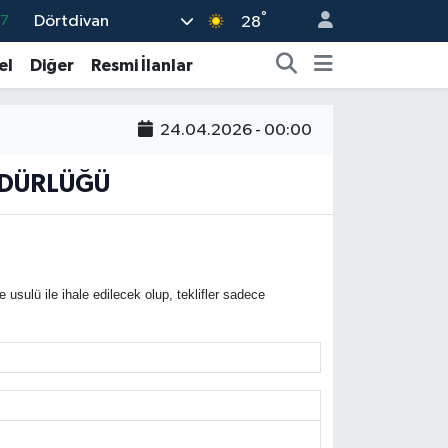
°
Dörtdivan
17
28
01
el
Diğer
Resmi İlanlar
02
44
24.04.2026 - 00:00
4
MÜDÜRLÜĞÜ
76
ulü ile ihale edilecek olup, teklifler sadece