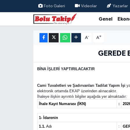
Foto Galeri
Videolar
Yazarlar
Genel
Ekon
-
+
A
A
GEREDE B
BİNA İŞLERİ YAPTIRILACAKTIR
Cami Tuvaletleri ve Şadırvanları Tadilat Yapım İşi
ya
elektronik ortamda EKAP üzerinden alınacaktır.
İhaleye ilişkin ayrıntılı bilgiler aşağıda yer almaktadır:
İhale Kayıt Numarası (İKN)
:
202
1- İdarenin
1.1.
Adı
:
GER