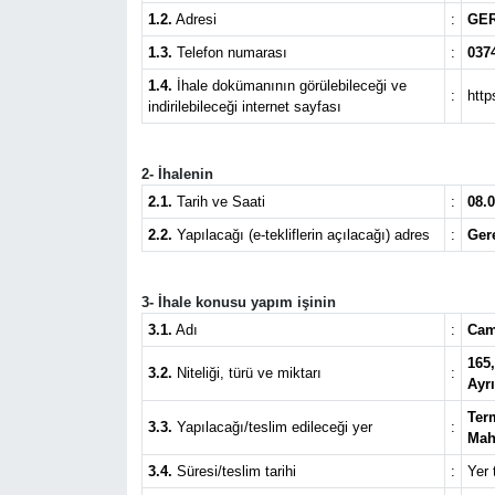
1.2.
Adresi
:
GER
1.3.
Telefon numarası
:
037
1.4.
İhale dokümanının görülebileceği ve
:
http
indirilebileceği internet sayfası
2- İhalenin
2.1.
Tarih ve Saati
:
08.0
2.2.
Yapılacağı (e-tekliflerin açılacağı) adres
:
Ger
3- İhale konusu yapım işinin
3.1.
Adı
:
Cami
165,
3.2.
Niteliği, türü ve miktarı
:
Ayrı
Term
3.3.
Yapılacağı/teslim edileceği yer
:
Mah
3.4.
Süresi/teslim tarihi
:
Yer 