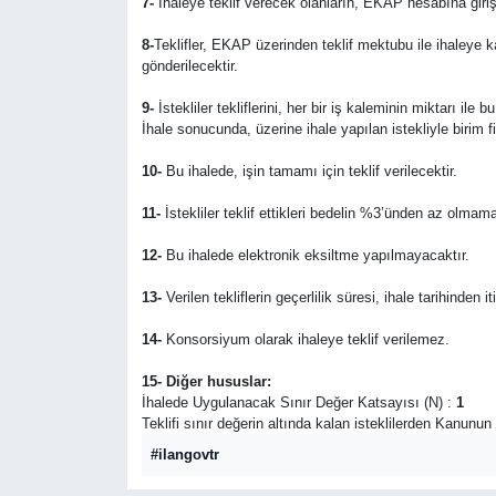
7-
İhaleye teklif verecek olanların, EKAP hesabına giriş
8-
Teklifler, EKAP üzerinden teklif mektubu ile ihaleye 
gönderilecektir.
9-
İstekliler tekliflerini, her bir iş kaleminin miktarı ile
İhale sonucunda, üzerine ihale yapılan istekliyle birim 
10-
Bu ihalede, işin tamamı için teklif verilecektir.
11-
İstekliler teklif ettikleri bedelin %3’ünden az olmama
12-
Bu ihalede elektronik eksiltme yapılmayacaktır.
13-
Verilen tekliflerin geçerlilik süresi, ihale tarihinden i
14-
Konsorsiyum olarak ihaleye teklif verilemez.
15- Diğer hususlar:
İhalede Uygulanacak Sınır Değer Katsayısı (N) :
1
Teklifi sınır değerin altında kalan isteklilerden Kanunu
#ilangovtr