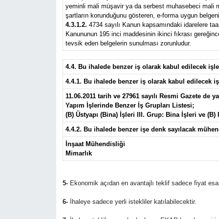
yeminli mali müşavir ya da serbest muhasebeci mali müş
şartların korunduğunu gösteren, e-forma uygun belgeni
4.3.1.2.
4734 sayılı Kanun kapsamındaki idarelere taahhü
Kanununun 195 inci maddesinin ikinci fıkrası gereğince 
tevsik eden belgelerin sunulması zorunludur.
4.4. Bu ihalede benzer iş olarak kabul edilecek iş
4.4.1. Bu ihalede benzer iş olarak kabul edilecek iş
11.06.2011 tarih ve 27961 sayılı Resmi Gazete de y
Yapım İşlerinde Benzer İş Grupları Listesi;
(B) Üstyapı (Bina) İşleri III. Grup: Bina İşleri ve (B) 
4.4.2. Bu ihalede benzer işe denk sayılacak mühen
İnşaat Mühendisliği
Mimarlık
5-
Ekonomik açıdan en avantajlı teklif sadece fiyat esas
6-
İhaleye sadece yerli istekliler katılabilecektir.