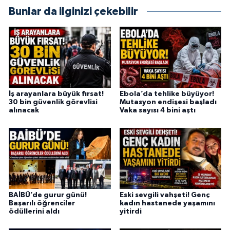
Bunlar da ilginizi çekebilir
İş arayanlara büyük fırsat!
Ebola’da tehlike büyüyor!
30 bin güvenlik görevlisi
Mutasyon endişesi başladı
alınacak
Vaka sayısı 4 bini aştı
BAİBÜ’de gurur günü!
Eski sevgili vahşeti! Genç
Başarılı öğrenciler
kadın hastanede yaşamını
ödüllerini aldı
yitirdi