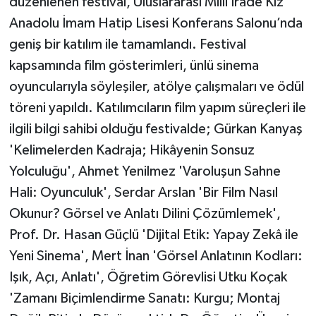
düzenlenen festival, Uluslararası Milli İrade Kız
Anadolu İmam Hatip Lisesi Konferans Salonu’nda
geniş bir katılım ile tamamlandı. Festival
kapsamında film gösterimleri, ünlü sinema
oyuncularıyla söyleşiler, atölye çalışmaları ve ödül
töreni yapıldı. Katılımcıların film yapım süreçleri ile
ilgili bilgi sahibi olduğu festivalde; Gürkan Kanyaş
'Kelimelerden Kadraja; Hikâyenin Sonsuz
Yolculuğu', Ahmet Yenilmez 'Varoluşun Sahne
Hali: Oyunculuk', Serdar Arslan 'Bir Film Nasıl
Okunur? Görsel ve Anlatı Dilini Çözümlemek',
Prof. Dr. Hasan Güçlü 'Dijital Etik: Yapay Zekâ ile
Yeni Sinema', Mert İnan 'Görsel Anlatının Kodları:
Işık, Açı, Anlatı', Öğretim Görevlisi Utku Koçak
'Zamanı Biçimlendirme Sanatı: Kurgu; Montaj