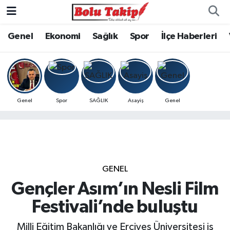
Genel
Ekonomi
Sağlık
Spor
İlçe Haberleri
Genel
Spor
SAĞLIK
Asayiş
Genel
GENEL
Gençler Asım’ın Nesli Film
Festivali’nde buluştu
Milli Eğitim Bakanlığı ve Erciyes Üniversitesi iş