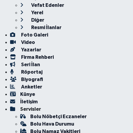
Vefat Edenler
Yerel
Diğer
Resmi İlanlar
Foto Galeri
Video
Yazarlar
Firma Rehberi
Seri İlan
Röportaj
Biyografi
Anketler
Künye
İletişim
Servisler
Bolu Nöbetçi Eczaneler
Bolu Hava Durumu
Bolu Namaz Vakitleri