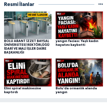
Resmi İlanlar
RESMİ İLANDIR
BOLU ABANT İZZET BAYSAL
yangın faciası: Yaşlı kadın
ÜNİVERSİTESİ REKTÖRLÜĞÜ
hayatını kaybetti
İDARİ VE MALİ İŞLER DAİRE
BAŞKANLIĞI
Elini spiral makinesine
Bolu’da ormanlık alanda
kaptırdı
yangın