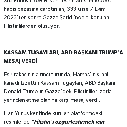
Söz konusu 369 Filistinli esirin 36'sı müebbet
hapis cezasına çarptırılan, 333'ü ise 7 Ekim
2023'ten sonra Gazze Şeridi'nde alıkonulan
Filistinlilerden oluşuyor.
KASSAM TUGAYLARI, ABD BAŞKANI TRUMP'A
MESAJ VERDİ
Esir takasının altıncı turunda, Hamas'ın silahlı
kanadı İzzettin Kassam Tugayları, ABD Başkanı
Donald Trump'ın Gazze'deki Filistinlileri zorla
yerinden etme planına karşı mesaj verdi.
Han Yunus kentinde kurulan platformdaki
resimlerde
"Filistin'i özgürleştirmek için