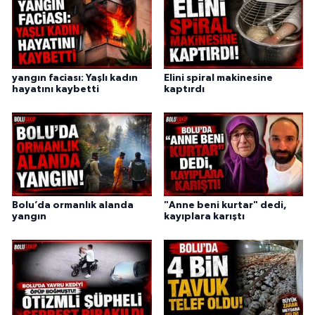
yangın faciası: Yaşlı kadın
Elini spiral makinesine
hayatını kaybetti
kaptırdı
Bolu’da ormanlık alanda
"Anne beni kurtar" dedi,
yangın
kayıplara karıştı