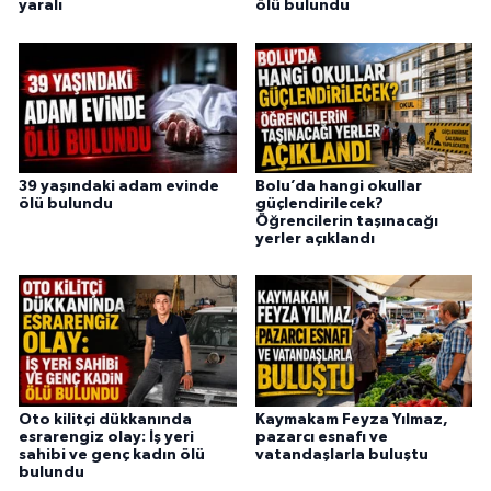
yaralı
ölü bulundu
39 yaşındaki adam evinde
Bolu’da hangi okullar
ölü bulundu
güçlendirilecek?
Öğrencilerin taşınacağı
yerler açıklandı
Oto kilitçi dükkanında
Kaymakam Feyza Yılmaz,
esrarengiz olay: İş yeri
pazarcı esnafı ve
sahibi ve genç kadın ölü
vatandaşlarla buluştu
bulundu