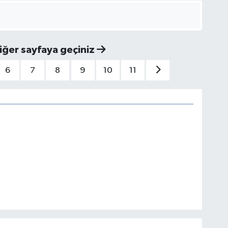
iğer sayfaya geçiniz
6
7
8
9
10
11