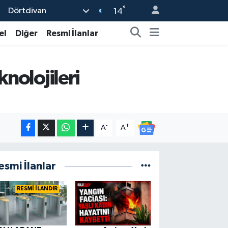
°
Dörtdivan
14
el
Diğer
Resmi İlanlar
knolojileri
-
+
A
A
esmi İlanlar
RESMİ İLANDIR