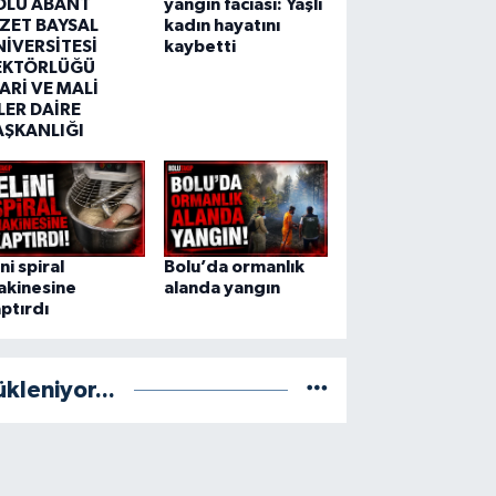
OLU ABANT
yangın faciası: Yaşlı
ZZET BAYSAL
kadın hayatını
NİVERSİTESİ
kaybetti
EKTÖRLÜĞÜ
ARİ VE MALİ
LER DAİRE
AŞKANLIĞI
ini spiral
Bolu’da ormanlık
akinesine
alanda yangın
ptırdı
ükleniyor...