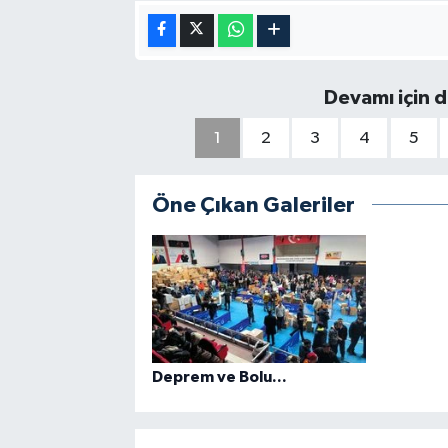
Devamı için d
1
2
3
4
5
Öne Çıkan Galeriler
Deprem ve Bolu...