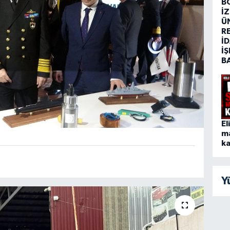
B
İ
Ü
R
İD
İŞ
B
El
m
ka
Y