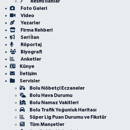
Resmi İlanlar
Foto Galeri
Video
Yazarlar
Firma Rehberi
Seri İlan
Röportaj
Biyografi
Anketler
Künye
İletişim
Servisler
Bolu Nöbetçi Eczaneler
Bolu Hava Durumu
Bolu Namaz Vakitleri
Bolu Trafik Yoğunluk Haritası
Süper Lig Puan Durumu ve Fikstür
Tüm Manşetler