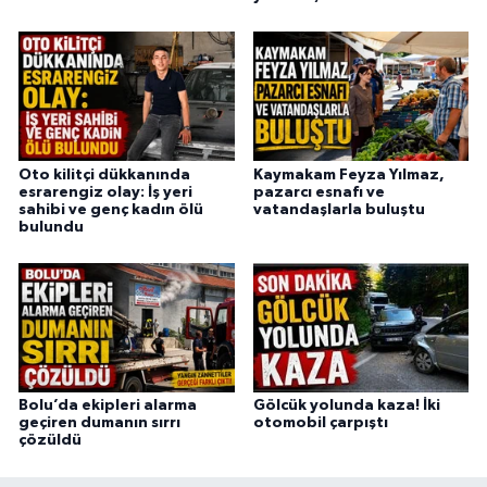
Oto kilitçi dükkanında
Kaymakam Feyza Yılmaz,
esrarengiz olay: İş yeri
pazarcı esnafı ve
sahibi ve genç kadın ölü
vatandaşlarla buluştu
bulundu
Bolu’da ekipleri alarma
Gölcük yolunda kaza! İki
geçiren dumanın sırrı
otomobil çarpıştı
çözüldü