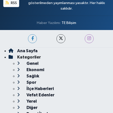
RSS
gösterilmeden yayımlanması yasaktır. Her hakkı
saklıdır.
Haber Yazılımı:
TE Bilişim
Ana Sayfa
Kategoriler
Genel
Ekonomi
Sağlık
Spor
İlçe Haberleri
Vefat Edenler
Yerel
Diğer