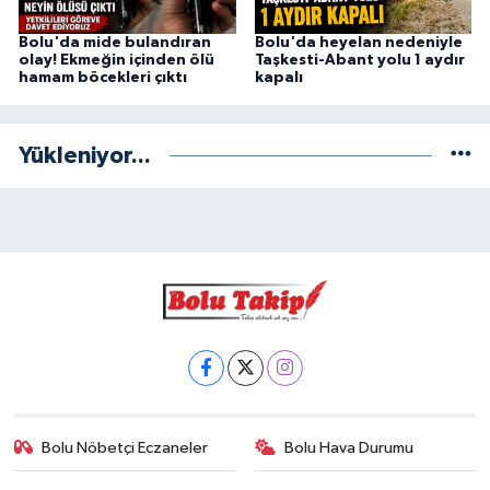
Bolu'da mide bulandıran
Bolu'da heyelan nedeniyle
olay! Ekmeğin içinden ölü
Taşkesti-Abant yolu 1 aydır
hamam böcekleri çıktı
kapalı
Yükleniyor...
Bolu Nöbetçi Eczaneler
Bolu Hava Durumu