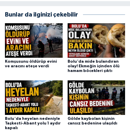
Bunlar da ilginizi çekebilir
Komşusunu öldürüp evini
Bolu'da mide bulandıran
ve aracını ateşe verdi
olay! Ekmeğin içinden ölü
hamam böcekleri çıktı
Bolu'da heyelan nedeniyle
Gölde kaybolan kişinin
Taşkesti-Abant yolu 1 aydır
cansız bedenine ulaşıldı
kapalı