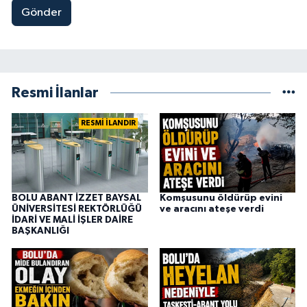
Gönder
Resmi İlanlar
RESMİ İLANDIR
BOLU ABANT İZZET BAYSAL
Komşusunu öldürüp evini
ÜNİVERSİTESİ REKTÖRLÜĞÜ
ve aracını ateşe verdi
İDARİ VE MALİ İŞLER DAİRE
BAŞKANLIĞI