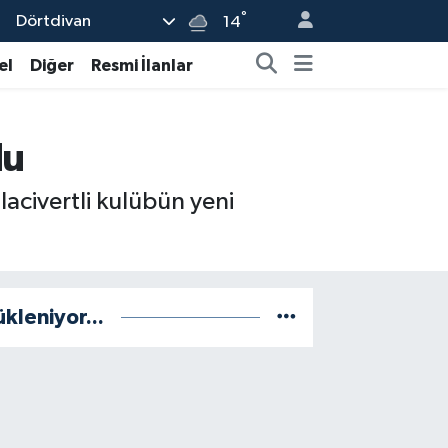
°
Dörtdivan
14
el
Diğer
Resmi İlanlar
du
acivertli kulübün yeni
ükleniyor...