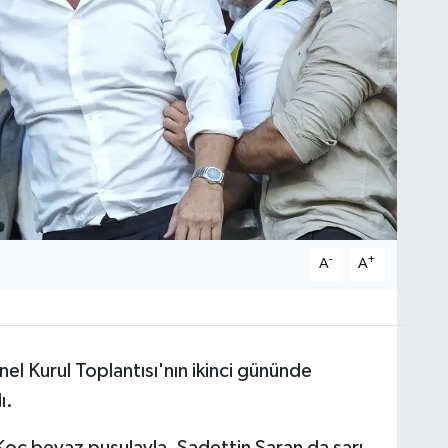
-
+
A
A
l Kurul Toplantısı'nın ikinci gününde
ı.
oç beyaz pusulayla, Sadettin Saran da sarı