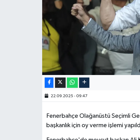
22.09.2025 - 09:47
Fenerbahçe Olağanüstü Seçimli Gene
başkanlık için oy verme işlemi yapıld
Fenerbahçe'de mevcut başkan Ali K