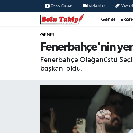
Foto Galeri
Videolar
Yazarl
Genel
Ekon
GENEL
Fenerbahçe'nin yen
Fenerbahçe Olağanüstü Seçiml
başkanı oldu.