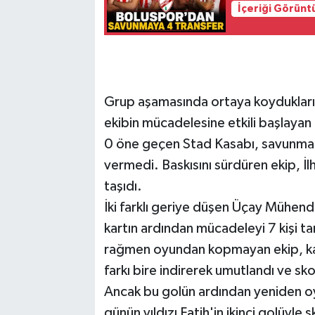
İçeriği Görünt
Grup aşamasında ortaya koydukları b
ekibin mücadelesine etkili başlayan t
0 öne geçen Stad Kasabı, savunmad
vermedi. Baskısını sürdüren ekip, İlh
taşıdı.
İki farklı geriye düşen Üçay Mühend
kartın ardından mücadeleyi 7 kişi 
rağmen oyundan kopmayan ekip, kaza
farkı bire indirerek umutlandı ve sko
Ancak bu golün ardından yeniden oy
günün yıldızı Fatih'in ikinci golüyl