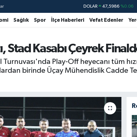
ar
DOLAR
47,5986
%0.06
EURO
55,0700
%0.1
omi
Sağlık
Spor
İlçe Haberleri
Vefat Edenler
Yer
STERLİN
64,2438
%0.21
GRAM ALTIN
6518.23
%0.39
tı, Stad Kasabı Çeyrek Final
BİST100
13.703
%0
ol Turnuvası'nda Play-Off heyecanı tüm hız
BITCOIN
64.475,47
%0.66
ardan birinde Üçay Mühendislik Cadde Tea
R