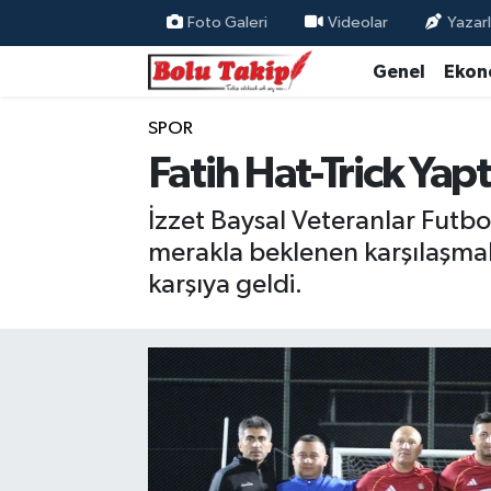
Foto Galeri
Videolar
Yazarl
Genel
Ekon
SPOR
Fatih Hat-Trick Yap
İzzet Baysal Veteranlar Futb
merakla beklenen karşılaşmal
karşıya geldi.