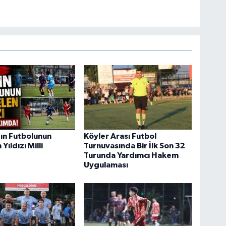
ın Futbolunun
Köyler Arası Futbol
Yıldızı Milli
Turnuvasında Bir İlk Son 32
Turunda Yardımcı Hakem
Uygulaması