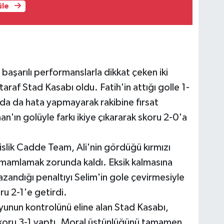
üle
aşarılı performanslarla dikkat çeken iki
araf Stad Kasabı oldu. Fatih'in attığı golle 1-
a da hata yapmayarak rakibine fırsat
an'ın golüyle farkı ikiye çıkararak skoru 2-0'a
islik Cadde Team, Ali'nin gördüğü kırmızı
tamamlamak zorunda kaldı. Eksik kalmasına
ndığı penaltıyı Selim'in gole çevirmesiyle
ru 2-1'e getirdi.
unun kontrolünü eline alan Stad Kasabı,
e skoru 3-1 yaptı. Moral üstünlüğünü tamamen