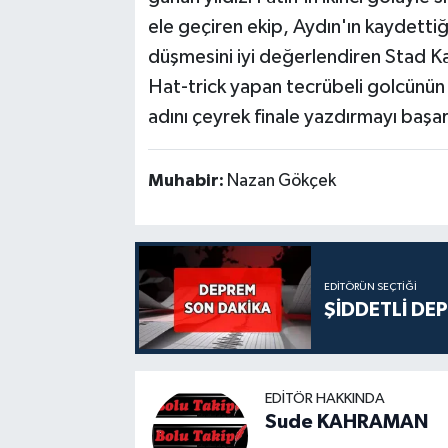
ele geçiren ekip, Aydın'ın kaydettiğ
düşmesini iyi değerlendiren Stad Ka
Hat-trick yapan tecrübeli golcünün
adını çeyrek finale yazdırmayı başar
Muhabir:
Nazan Gökçek
EDITÖRÜN SEÇTIĞI
ŞİDDETLİ DE
EDITÖR HAKKINDA
Sude KAHRAMAN