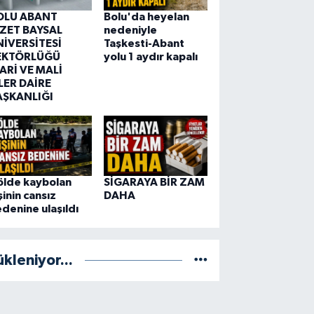
OLU ABANT
Bolu'da heyelan
ZZET BAYSAL
nedeniyle
NİVERSİTESİ
Taşkesti-Abant
EKTÖRLÜĞÜ
yolu 1 aydır kapalı
ARİ VE MALİ
LER DAİRE
AŞKANLIĞI
ölde kaybolan
SİGARAYA BİR ZAM
şinin cansız
DAHA
denine ulaşıldı
ükleniyor...