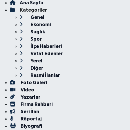
Ana Sayfa
Kategoriler
Genel
Ekonomi
Sağlık
Spor
İlçe Haberleri
Vefat Edenler
Yerel
Diğer
Resmi İlanlar
Foto Galeri
Video
Yazarlar
Firma Rehberi
Seri İlan
Röportaj
Biyografi