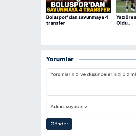
Boluspor'dan savunmaya 4
Yazıören
transfer
Oldu..
Yorumlar
Gönder