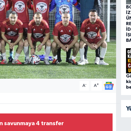
B
İ
Ü
R
İD
İŞ
B
G
ki
-
+
A
A
be
Y
n savunmaya 4 transfer