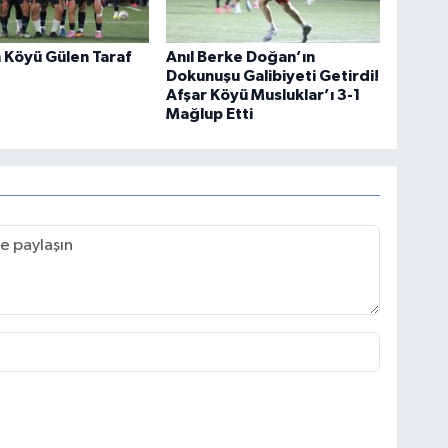
 Köyü Gülen Taraf
Anıl Berke Doğan’ın
Dokunuşu Galibiyeti Getirdi!
Afşar Köyü Musluklar’ı 3-1
Mağlup Etti