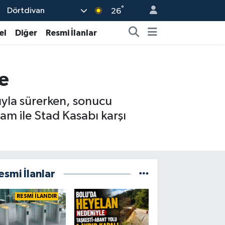
°
Dörtdivan
26
el
Diğer
Resmi İlanlar
de
ıyla sürerken, sonucu
m ile Stad Kasabı karşı
esmi İlanlar
RESMİ İLANDIR