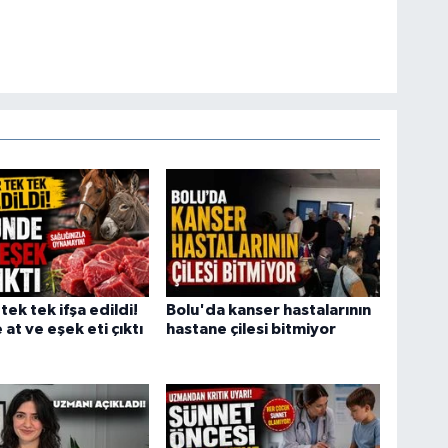
tek tek ifşa edildi!
Bolu'da kanser hastalarının
at ve eşek eti çıktı
hastane çilesi bitmiyor