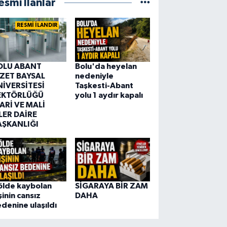
esmi İlanlar
RESMİ İLANDIR
OLU ABANT
Bolu'da heyelan
ZZET BAYSAL
nedeniyle
NİVERSİTESİ
Taşkesti-Abant
EKTÖRLÜĞÜ
yolu 1 aydır kapalı
ARİ VE MALİ
LER DAİRE
AŞKANLIĞI
ölde kaybolan
SİGARAYA BİR ZAM
şinin cansız
DAHA
denine ulaşıldı