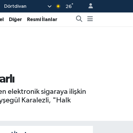
°
Dörtdivan
26
el
Diğer
Resmi İlanlar
arlı
n elektronik sigaraya ilişkin
şegül Karalezli, "Halk