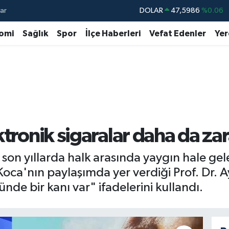
ar
DOLAR
47,5986
%0.06
EURO
55,0700
%0.1
omi
Sağlık
Spor
İlçe Haberleri
Vefat Edenler
Yer
STERLİN
64,2438
%0.21
GRAM ALTIN
6518.23
%0.39
BİST100
13.703
%0
BITCOIN
64.475,47
%0.66
tronik sigaralar daha da zar
son yıllarda halk arasında yaygın hale gele
ca'nın paylaşımda yer verdiği Prof. Dr. Ay
de bir kanı var" ifadelerini kullandı.