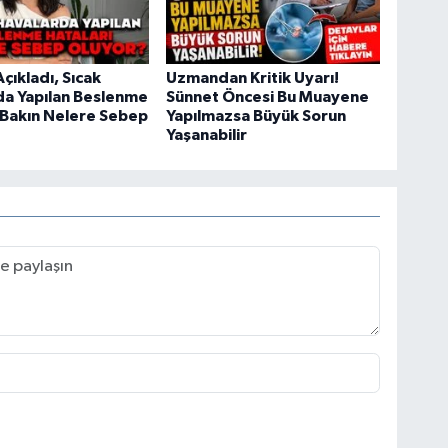
çıkladı, Sıcak
Uzmandan Kritik Uyarı!
da Yapılan Beslenme
Sünnet Öncesi Bu Muayene
 Bakın Nelere Sebep
Yapılmazsa Büyük Sorun
Yaşanabilir