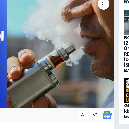
R
B
İ
Ü
R
İD
İŞ
B
G
ki
-
+
A
A
be