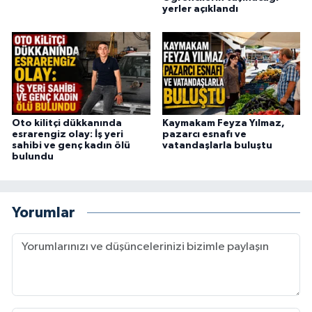
yerler açıklandı
Oto kilitçi dükkanında
Kaymakam Feyza Yılmaz,
esrarengiz olay: İş yeri
pazarcı esnafı ve
sahibi ve genç kadın ölü
vatandaşlarla buluştu
bulundu
Yorumlar