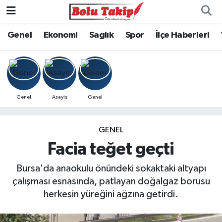
Genel
Ekonomi
Sağlık
Spor
İlçe Haberleri
Genel
Asayiş
Genel
GENEL
Facia teğet geçti
Bursa'da anaokulu önündeki sokaktaki altyapı
çalışması esnasında, patlayan doğalgaz borusu
herkesin yüreğini ağzına getirdi.