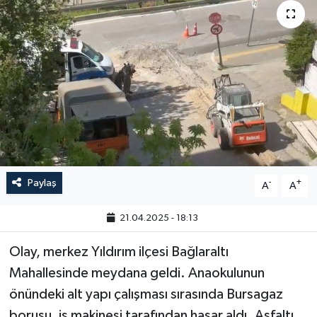
Paylaş
-
+
A
A
21.04.2025 - 18:13
Olay, merkez Yıldırım ilçesi Bağlaraltı
Mahallesinde meydana geldi. Anaokulunun
önündeki alt yapı çalışması sırasında Bursagaz
borusu, iş makinesi tarafından hasar aldı. Asfaltı