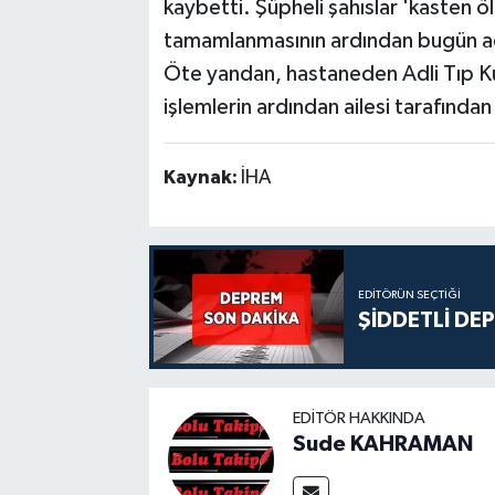
kaybetti. Şüpheli şahıslar 'kasten 
tamamlanmasının ardından bugün ad
Öte yandan, hastaneden Adli Tıp Ku
işlemlerin ardından ailesi tarafından 
Kaynak:
İHA
EDITÖRÜN SEÇTIĞI
ŞİDDETLİ DE
EDITÖR HAKKINDA
Sude KAHRAMAN