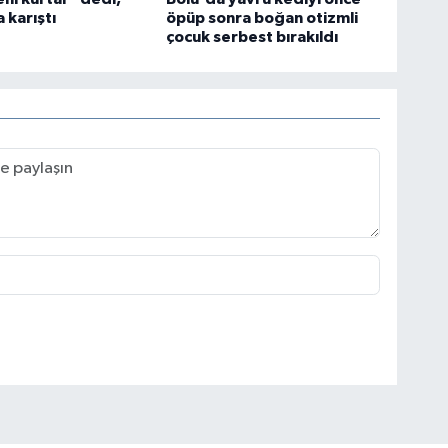
 karıştı
öpüp sonra boğan otizmli
çocuk serbest bırakıldı