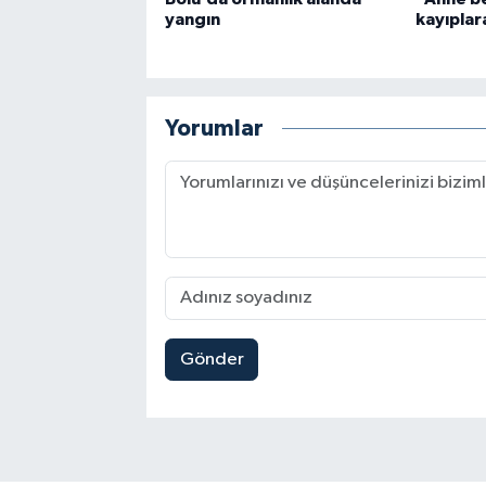
yangın
kayıplara
Yorumlar
Gönder