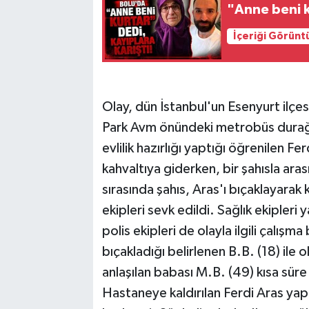
"Anne beni k
İçeriği Görünt
Olay, dün İstanbul'un Esenyurt ilç
Park Avm önündeki metrobüs durağı ç
evlilik hazırlığı yaptığı öğrenilen Fer
kahvaltıya giderken, bir şahısla aras
sırasında şahıs, Aras'ı bıçaklayarak 
ekipleri sevk edildi. Sağlık ekipleri 
polis ekipleri de olayla ilgili çalışm
bıçakladığı belirlenen B.B. (18) ile 
anlaşılan babası M.B. (49) kısa süre 
Hastaneye kaldırılan Ferdi Aras ya