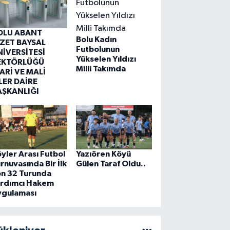
OLU ABANT
Bolu Kadın
ZZET BAYSAL
Futbolunun
NİVERSİTESİ
Yükselen Yıldızı
EKTÖRLÜĞÜ
Milli Takımda
ARİ VE MALİ
LER DAİRE
AŞKANLIĞI
yler Arası Futbol
Yazıören Köyü
rnuvasında Bir İlk
Gülen Taraf Oldu..
on 32 Turunda
ardımcı Hakem
ygulaması