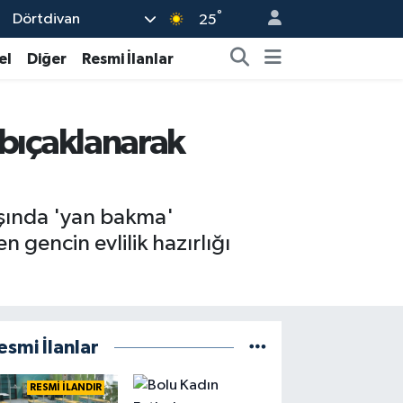
°
Dörtdivan
25
el
Diğer
Resmi İlanlar
e bıçaklanarak
ışında 'yan bakma'
 gencin evlilik hazırlığı
esmi İlanlar
RESMİ İLANDIR