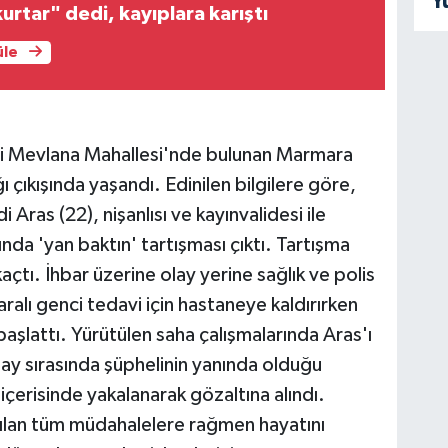
Y
urtar" dedi, kayıplara karıştı
üle
esi Mevlana Mahallesi'nde bulunan Marmara
ıkışında yaşandı. Edinilen bilgilere göre,
di Aras (22), nişanlısı ve kayınvalidesi ile
ında 'yan baktın' tartışması çıktı. Tartışma
kaçtı. İhbar üzerine olay yerine sağlık ve polis
yaralı genci tedavi için hastaneye kaldırırken
a başlattı. Yürütülen saha çalışmalarında Aras'ı
olay sırasında şüphelinin yanında olduğu
içerisinde yakalanarak gözaltına alındı.
pılan tüm müdahalelere rağmen hayatını