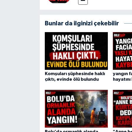
Bunlar da ilginizi çekebilir
Komşuları şüphesinde haklı
yangın fa
çıktı, evinde ölü bulundu
hayatını
Bolu’da ormanlık alanda
"Anne be