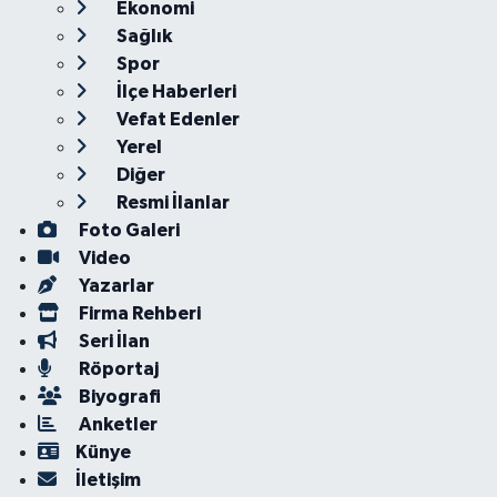
Ekonomi
Sağlık
Spor
İlçe Haberleri
Vefat Edenler
Yerel
Diğer
Resmi İlanlar
Foto Galeri
Video
Yazarlar
Firma Rehberi
Seri İlan
Röportaj
Biyografi
Anketler
Künye
İletişim