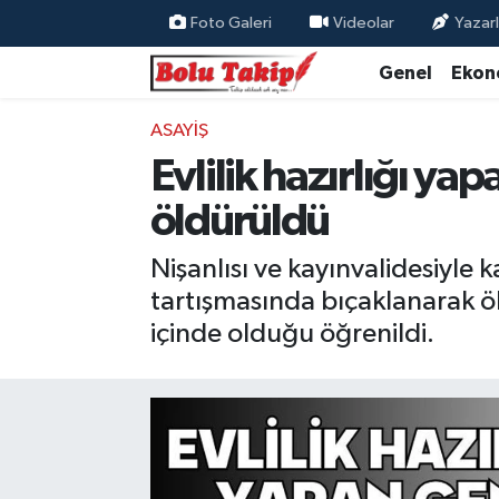
Foto Galeri
Videolar
Yazarl
Genel
Ekon
ASAYIŞ
Evlilik hazırlığı ya
öldürüldü
Nişanlısı ve kayınvalidesiyl
tartışmasında bıçaklanarak öl
içinde olduğu öğrenildi.