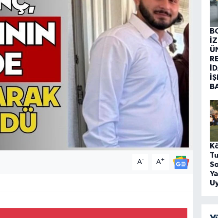
B
İ
Ü
R
İD
İŞ
B
Kö
Tu
-
+
A
A
S
Y
U