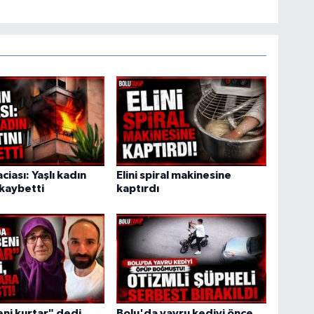
ciası: Yaşlı kadın
Elini spiral makinesine
 kaybetti
kaptırdı
ni kurtar" dedi,
Bolu'da yavru kediyi önce