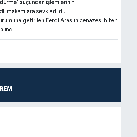
öldürme' suçundan işlemlerinin
li makamlara sevk edildi.
rumuna getirilen Ferdi Aras'ın cenazesi biten
alındı.
PREM