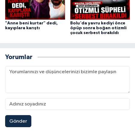
"Anne beni kurtar" dedi,
Bolu'da yavru kediyi önce
kayıplara karıştı
öpüp sonra boğan otizmli
çocuk serbest bırakıldı
Yorumlar
Gönder