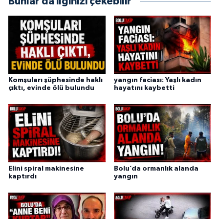
Bunlar da ilginizi çekebilir
Komşuları şüphesinde haklı
yangın faciası: Yaşlı kadın
çıktı, evinde ölü bulundu
hayatını kaybetti
Elini spiral makinesine
Bolu’da ormanlık alanda
kaptırdı
yangın