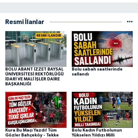
Resmi İlanlar
RESMİ İLANDIR
BOLU ABANT İZZET BAYSAL
Bolu sabah saatlerinde
ÜNİVERSİTESİ REKTÖRLÜĞÜ
sallandı
İDARİ VE MALİ İŞLER DAİRE
BAŞKANLIĞI
Kura Bu Maçı Yazdı! Tüm
Bolu Kadın Futbolunun
Gözler Bahçeköy - Tekke
Yükselen Yıldızı Milli