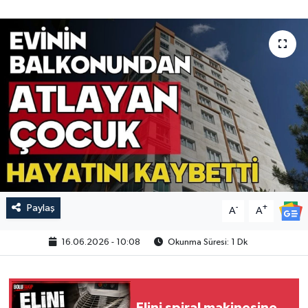
Paylaş
-
+
A
A
16.06.2026 - 10:08
Okunma Süresi: 1 Dk
Elini spiral makinesine