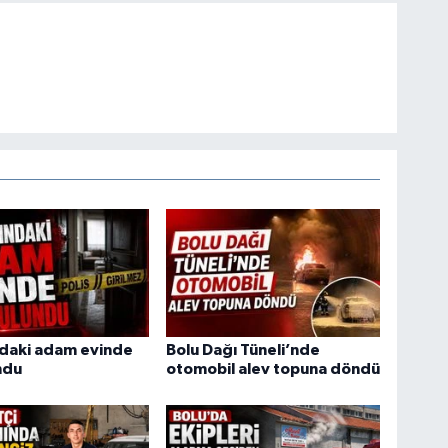
ndaki adam evinde
Bolu Dağı Tüneli’nde
ndu
otomobil alev topuna döndü