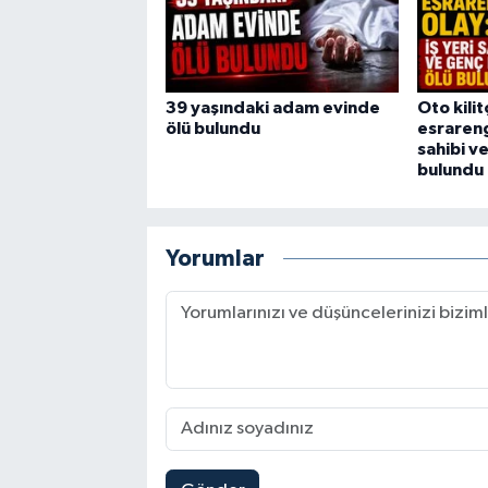
39 yaşındaki adam evinde
Oto kili
ölü bulundu
esrarengi
sahibi v
bulundu
Yorumlar