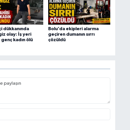
tçi dükkanında
Bolu’da ekipleri alarma
z olay: İş yeri
geçiren dumanın sırrı
e genç kadın ölü
çözüldü