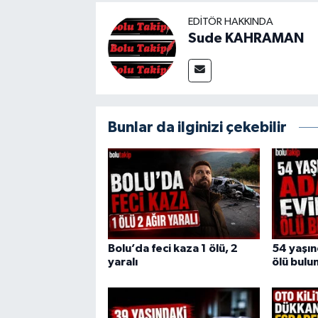
EDITÖR HAKKINDA
Sude KAHRAMAN
Bunlar da ilginizi çekebilir
Bolu’da feci kaza 1 ölü, 2
54 yaşı
yaralı
ölü bulu