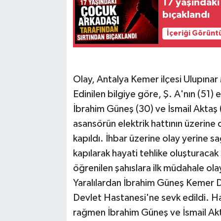
17 yaşındaki
bıçaklandı
İçeriği Görünt
Olay, Antalya Kemer ilçesi Ulupınar
Edinilen bilgiye göre, Ş. A'nın (51) e
İbrahim Güneş (30) ve İsmail Aktaş (
asansörün elektrik hattının üzerine 
kapıldı. İhbar üzerine olay yerine sağ
kapılarak hayati tehlike oluşturacak 
öğrenilen şahıslara ilk müdahale ola
Yaralılardan İbrahim Güneş Kemer D
Devlet Hastanesi'ne sevk edildi. 
rağmen İbrahim Güneş ve İsmail Akt