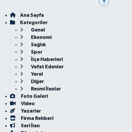
Ana Sayfa
Kategoriler
Genel
Ekonomi
Sağlık
Spor
İlçe Haberleri
Vefat Edenler
Yerel
Diğer
Resmi İlanlar
Foto Galeri
Video
Yazarlar
Firma Rehberi
Seri İlan