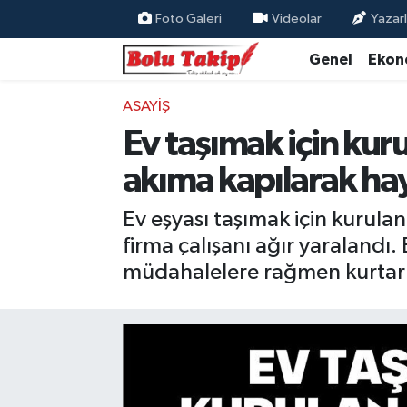
Foto Galeri
Videolar
Yazarl
Genel
Ekon
ASAYIŞ
Ev taşımak için kuru
akıma kapılarak hay
Ev eşyası taşımak için kurula
firma çalışanı ağır yaralandı. B
müdahalelere rağmen kurtarıla