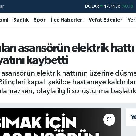
ar
DOLAR
47,7436
%0.18
EURO
55,2510
%0.32
omi
Sağlık
Spor
İlçe Haberleri
Vefat Edenler
Yer
STERLİN
64,4811
%0.38
GRAM ALTIN
6660.55
%0.03
lan asansörün elektrik hattı 
BİST100
13.779
%-14
atını kaybetti
BITCOIN
64.960,21
%0.87
n asansörün elektrik hattının üzerine düşm
ilinçleri kapalı şekilde hastaneye kaldırılan 
mazken, olayla ilgili soruşturma başlatıl
Y