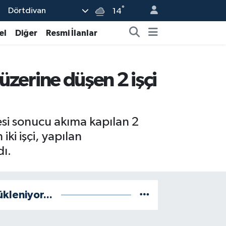
°
Dörtdivan
14
el
Diğer
Resmi İlanlar
üzerine düşen 2 işçi
esi sonucu akıma kapılan 2
iki işçi, yapılan
dı.
ükleniyor...