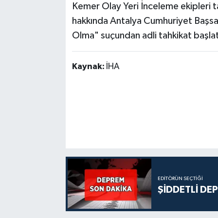
Kemer Olay Yeri İnceleme ekipleri t
hakkında Antalya Cumhuriyet Başsav
Olma" suçundan adli tahkikat başlat
Kaynak:
İHA
EDITÖRÜN SEÇTIĞI
ŞİDDETLİ DE