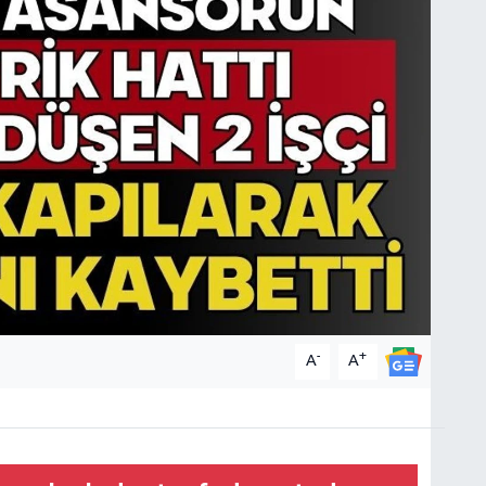
-
+
A
A