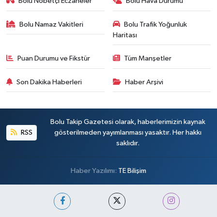
Bolu Nöbetçi Eczaneler
Bolu Hava Durumu
Bolu Namaz Vakitleri
Bolu Trafik Yoğunluk
Haritası
Puan Durumu ve Fikstür
Tüm Manşetler
Son Dakika Haberleri
Haber Arşivi
Bolu Takip Gazetesi olarak, haberlerimizin kaynak
RSS
gösterilmeden yayımlanması yasaktır. Her hakkı
saklıdır.
Haber Yazılımı:
TE Bilişim