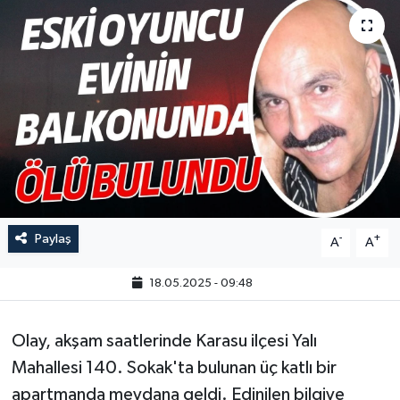
Paylaş
-
+
A
A
18.05.2025 - 09:48
Olay, akşam saatlerinde Karasu ilçesi Yalı
Mahallesi 140. Sokak'ta bulunan üç katlı bir
apartmanda meydana geldi. Edinilen bilgiye