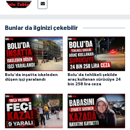
Bunlar da ilginizi çekebilir
Bolu’da inşatta iskeleden
Bolu'da tehlikeli şekilde
düşen işçi yaralandı
araç kullanan sürücüye 24
bin 258 lira ceza