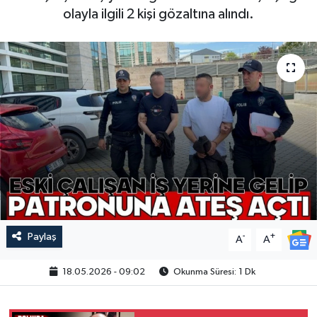
olayla ilgili 2 kişi gözaltına alındı.
Paylaş
-
+
A
A
18.05.2026 - 09:02
Okunma Süresi: 1 Dk