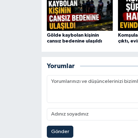
Gölde kaybolan kişinin
Komşular
cansız bedenine ulaşıldı
çıktı, e
Yorumlar
Gönder