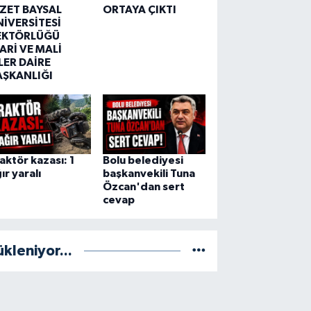
ZZET BAYSAL
ORTAYA ÇIKTI
NİVERSİTESİ
EKTÖRLÜĞÜ
ARİ VE MALİ
LER DAİRE
AŞKANLIĞI
aktör kazası: 1
Bolu belediyesi
ır yaralı
başkanvekili Tuna
Özcan'dan sert
cevap
ükleniyor...