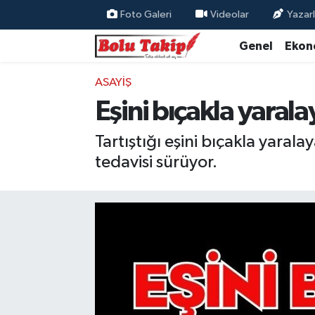
Foto Galeri
Videolar
Yazarl
Genel
Ekon
ASAYIŞ
Eşini bıçakla yarala
Tartıştığı eşini bıçakla yaral
tedavisi sürüyor.