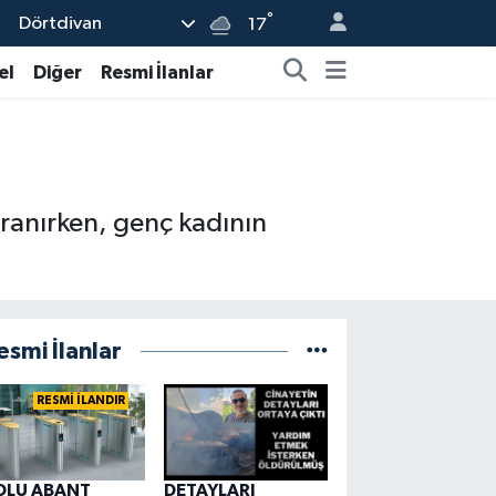
°
Dörtdivan
17
el
Diğer
Resmi İlanlar
 aranırken, genç kadının
esmi İlanlar
RESMİ İLANDIR
OLU ABANT
DETAYLARI