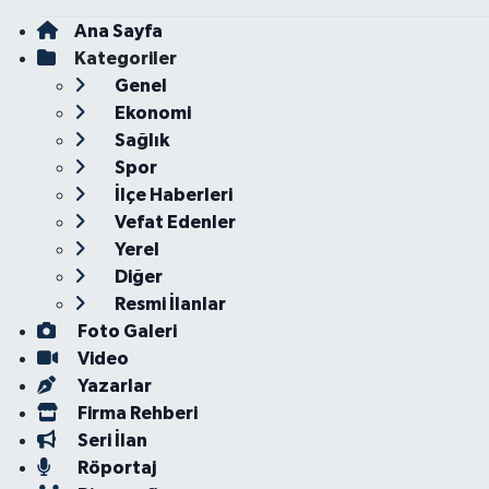
Ana Sayfa
Kategoriler
Genel
Ekonomi
Sağlık
Spor
İlçe Haberleri
Vefat Edenler
Yerel
Diğer
Resmi İlanlar
Foto Galeri
Video
Yazarlar
Firma Rehberi
Seri İlan
Röportaj