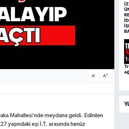
İ
Ü
R
İD
İŞ
B
Tr
ağ
-
+
A
A
Y
ıyaka Mahallesi’nde meydana geldi. Edinilen
e 27 yaşındaki eşi İ.T. arasında henüz