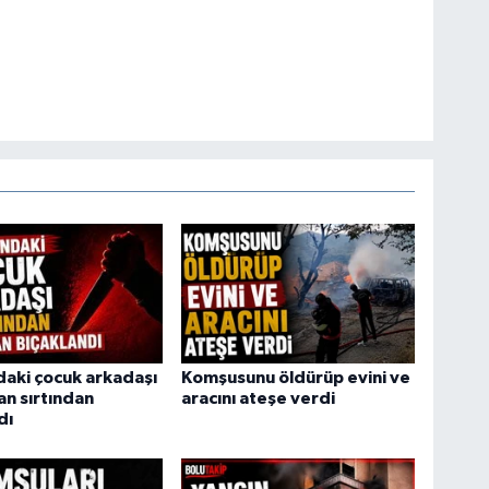
daki çocuk arkadaşı
Komşusunu öldürüp evini ve
an sırtından
aracını ateşe verdi
dı