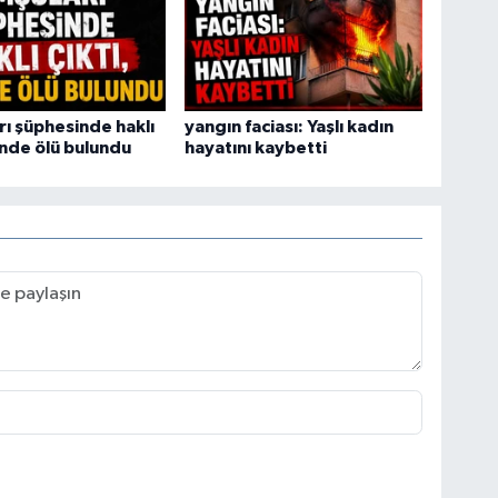
ı şüphesinde haklı
yangın faciası: Yaşlı kadın
vinde ölü bulundu
hayatını kaybetti