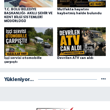
T.C. BOLU BELEDİYE
Mutfakta hayatını
BAŞKANLIĞI- AKILLI ŞEHİR VE
kaybetmiş halde bulundu
KENT BİLGİ SİSTEMLERİ
MÜDÜRLÜĞÜ
İşçi servisi otomobille
Devrilen ATV can aldı
çarpıştı
Yükleniyor...