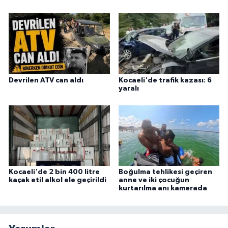
Devrilen ATV can aldı
Kocaeli'de trafik kazası: 6
yaralı
Kocaeli'de 2 bin 400 litre
Boğulma tehlikesi geçiren
kaçak etil alkol ele geçirildi
anne ve iki çocuğun
kurtarılma anı kamerada