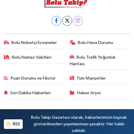
Bolu Nöbetçi Eczaneler
Bolu Hava Durumu
Bolu Namaz Vakitleri
Bolu Trafik Yoğunluk
Haritası
Puan Durumu ve Fikstür
Tüm Manşetler
Son Dakika Haberleri
Haber Arşivi
Bolu Takip Gazetesi olarak, haberlerimizin kaynak
RSS
gösterilmeden yayımlanması yasaktır. Her hakkı
saklıdır.