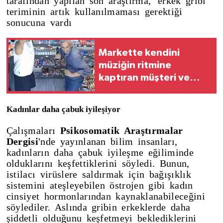
tarafından yapılan son araştırma, 'erkek gribi'
teriminin artık kullanılmaması gerektiği
sonucuna vardı
Markette kendini
müziğin ritmine
kaptıran müşteri ve
esnaf kamerada
Kadınlar daha çabuk iyileşiyor
Çalışmaları
Psikosomatik Araştırmalar
Dergisi
'nde yayınlanan bilim insanları,
kadınların daha çabuk iyileşme eğiliminde
olduklarını keşfettiklerini söyledi. Bunun,
istilacı virüslere saldırmak için bağışıklık
sistemini ateşleyebilen östrojen gibi kadın
cinsiyet hormonlarından kaynaklanabileceğini
söylediler. Aslında gribin erkeklerde daha
şiddetli olduğunu keşfetmeyi beklediklerini