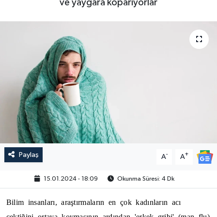
ve yaygara koparıyorlar
Paylaş
-
+
A
A
15.01.2024 - 18:09
Okunma Süresi: 4 Dk
Bilim insanları, araştırmaların en çok kadınların acı
çektiğini ortaya koymasının ardından 'erkek gribi' (man flu)