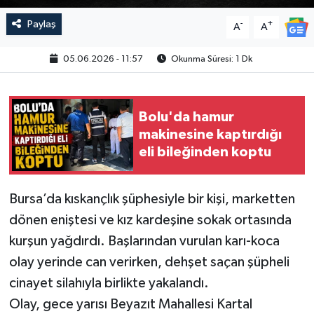
Paylaş
-
+
A
A
05.06.2026 - 11:57
Okunma Süresi: 1 Dk
Bolu'da hamur
makinesine kaptırdığı
eli bileğinden koptu
Bursa’da kıskançlık şüphesiyle bir kişi, marketten
dönen eniştesi ve kız kardeşine sokak ortasında
kurşun yağdırdı. Başlarından vurulan karı-koca
olay yerinde can verirken, dehşet saçan şüpheli
cinayet silahıyla birlikte yakalandı.
Olay, gece yarısı Beyazıt Mahallesi Kartal