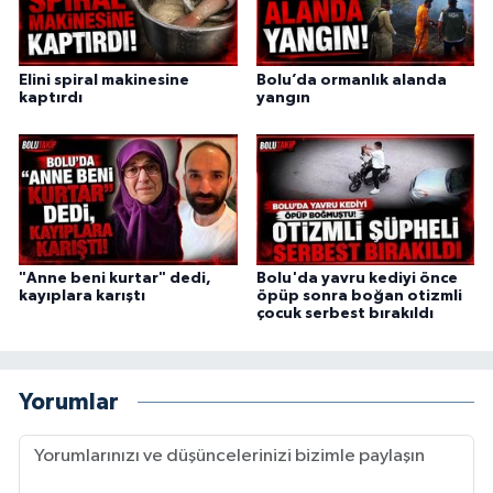
Elini spiral makinesine
Bolu’da ormanlık alanda
kaptırdı
yangın
"Anne beni kurtar" dedi,
Bolu'da yavru kediyi önce
kayıplara karıştı
öpüp sonra boğan otizmli
çocuk serbest bırakıldı
Yorumlar