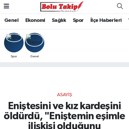
Genel
Ekonomi
Sağlık
Spor
İlçe Haberleri
Spor
Genel
ASAYIŞ
Eniştesini ve kız kardeşini
öldürdü, "Eniştemin eşimle
ilişkisi olduğunu