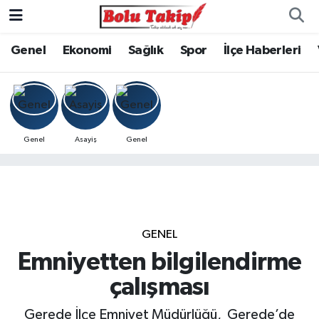
Genel
Ekonomi
Sağlık
Spor
İlçe Haberleri
Genel
Asayiş
Genel
GENEL
Emniyetten bilgilendirme
çalışması
Gerede İlçe Emniyet Müdürlüğü, Gerede’de