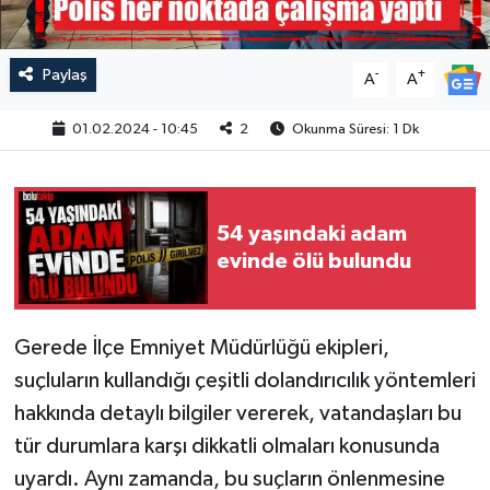
Paylaş
-
+
A
A
01.02.2024 - 10:45
2
Okunma Süresi: 1 Dk
54 yaşındaki adam
evinde ölü bulundu
Gerede İlçe Emniyet Müdürlüğü ekipleri,
suçluların kullandığı çeşitli dolandırıcılık yöntemleri
hakkında detaylı bilgiler vererek, vatandaşları bu
tür durumlara karşı dikkatli olmaları konusunda
uyardı. Aynı zamanda, bu suçların önlenmesine