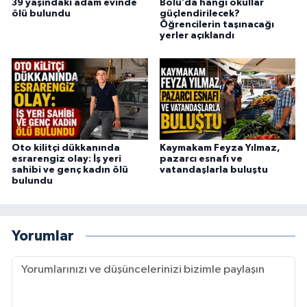
39 yaşındaki adam evinde
Bolu’da hangi okullar
ölü bulundu
güçlendirilecek?
Öğrencilerin taşınacağı
yerler açıklandı
Oto kilitçi dükkanında
Kaymakam Feyza Yılmaz,
esrarengiz olay: İş yeri
pazarcı esnafı ve
sahibi ve genç kadın ölü
vatandaşlarla buluştu
bulundu
Yorumlar