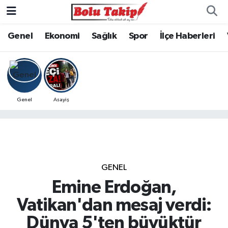
Genel
Ekonomi
Sağlık
Spor
İlçe Haberleri
Genel
Asayiş
GENEL
Emine Erdoğan,
Vatikan'dan mesaj verdi:
Dünya 5'ten büyüktür