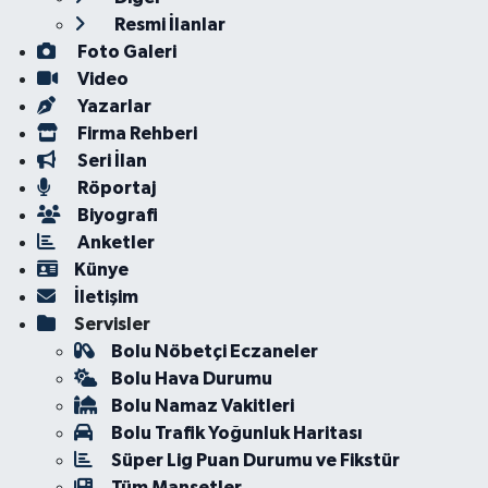
Resmi İlanlar
Foto Galeri
Video
Yazarlar
Firma Rehberi
Seri İlan
Röportaj
Biyografi
Anketler
Künye
İletişim
Servisler
Bolu Nöbetçi Eczaneler
Bolu Hava Durumu
Bolu Namaz Vakitleri
Bolu Trafik Yoğunluk Haritası
Süper Lig Puan Durumu ve Fikstür
Tüm Manşetler