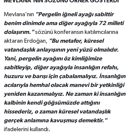
MEVLANA'NIN SÖZÜNÜ ÖRNEK GÖSTERDİ
Mevlana'nın
"Pergelin iğneli ayağı sabittir
benim dinimde ama diğer ayağıyla 72 milleti
dolaşırım."
sözünü konferansın katılımcılarına
aktaran Erdoğan,
"Bu metafor, küresel
vatandaşlık anlayışının yeni yüzü olmalıdır.
Yani, pergelin ayağını öz kimliğimize
sabitleyip, diğer ayağıyla insanlığın refahı,
huzuru ve barışı için çabalamalıyız. İnsanlığın
acılarıyla hemhal olacak manevi bir yetkinliği
yeniden kazanmalıyız. Ne zaman ki insanlığın
kalbinin kendi göğsümüzde attığını
hissederiz, o zaman küresel vatandaşlık
gerçek anlamına kavuşmuş demektir."
ifadelerini kullandı.