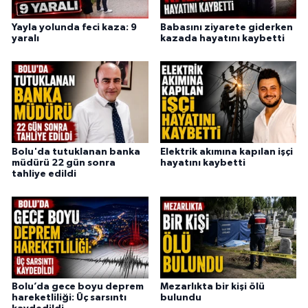
Yayla yolunda feci kaza: 9
Babasını ziyarete giderken
yaralı
kazada hayatını kaybetti
Bolu'da tutuklanan banka
Elektrik akımına kapılan işçi
müdürü 22 gün sonra
hayatını kaybetti
tahliye edildi
Bolu’da gece boyu deprem
Mezarlıkta bir kişi ölü
hareketliliği: Üç sarsıntı
bulundu