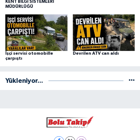
KENT BİLGİ SİSTEMLERİ
MÜDÜRLÜĞÜ
İşçi servisi otomobille
Devrilen ATV can aldı
çarpıştı
Yükleniyor...