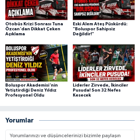
Otobüs Krizi Sonrası Tuna
Eski Alem Ateş Püskürdü:
Özcan'dan Dikkat Çeken
"Boluspor Sahipsiz
Açıklama
Değildir!"
Boluspor Akademisi'nin
Liderler Zirvede, İkinciler
Yetiştirdiği Deniz Yıldız
Pusuda! Son 32 Nefes
Profesyonel Oldu
Kesecek
Yorumlar