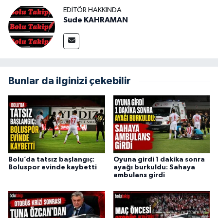
EDITÖR HAKKINDA
Sude KAHRAMAN
Bunlar da ilginizi çekebilir
Bolu’da tatsız başlangıç:
Oyuna girdi 1 dakika sonra
Boluspor evinde kaybetti
ayağı burkuldu: Sahaya
ambulans girdi