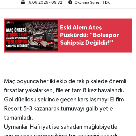
16.06.2026 - 09:32
Okunma Süresi: 1 Dk
Eski Alem Ateş
Püskürdü: "Boluspor
Sahipsiz Değildir!"
Maç boyunca her iki ekip de rakip kalede önemli
fırsatlar yakalarken, fileler tam 8 kez havalandı.
Gol düellosu şeklinde geçen karşılaşmayı Elifim
Resort 5-3 kazanarak turnuvayı galibiyetle
tamamladı.
Uymanlar Hafriyat ise sahadan mağlubiyetle
ayrılmasına rağmen ikinci tur sevincini yaşadı.