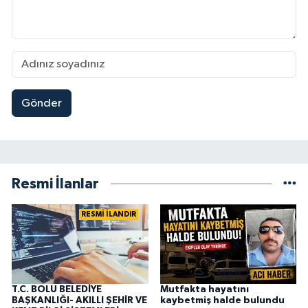
Gönder
Resmi İlanlar
RESMİ İLANDIR
T.C. BOLU BELEDİYE
Mutfakta hayatını
BAŞKANLIĞI- AKILLI ŞEHİR VE
kaybetmiş halde bulundu