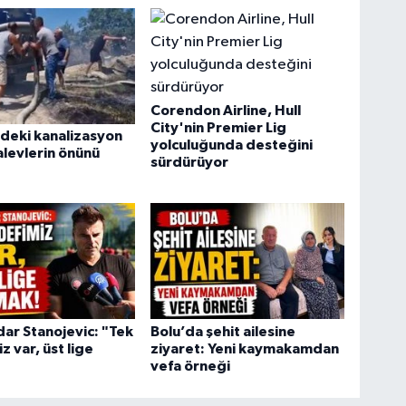
Corendon Airline, Hull
City'nin Premier Lig
deki kanalizasyon
yolculuğunda desteğini
alevlerin önünü
sürdürüyor
ar Stanojevic: "Tek
Bolu’da şehit ailesine
z var, üst lige
ziyaret: Yeni kaymakamdan
vefa örneği