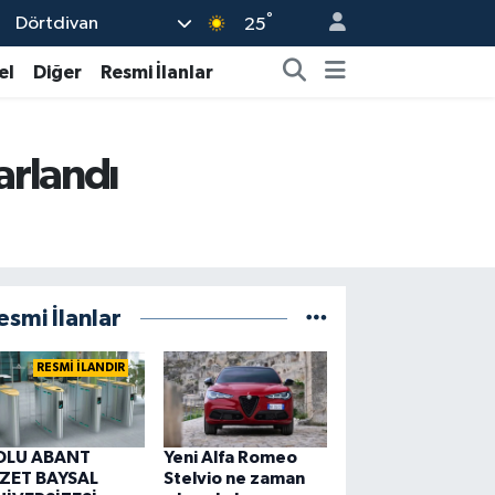
°
Dörtdivan
25
el
Diğer
Resmi İlanlar
arlandı
esmi İlanlar
RESMİ İLANDIR
OLU ABANT
Yeni Alfa Romeo
ZZET BAYSAL
Stelvio ne zaman