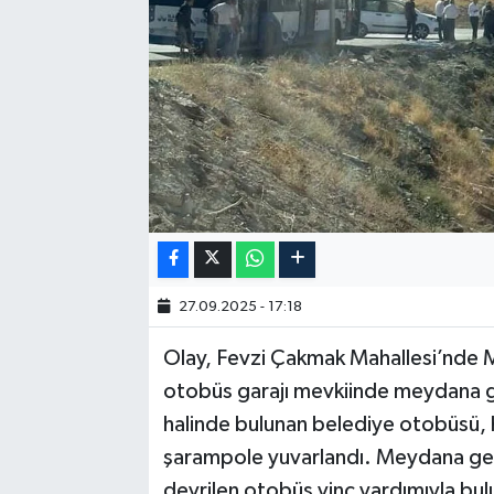
27.09.2025 - 17:18
Olay, Fevzi Çakmak Mahallesi’nde M
otobüs garajı mevkiinde meydana ge
halinde bulunan belediye otobüsü, 
şarampole yuvarlandı. Meydana gel
devrilen otobüs vinç yardımıyla bul