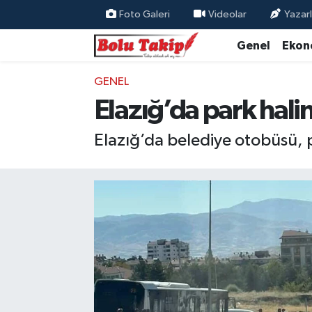
Foto Galeri
Videolar
Yazarl
Genel
Ekon
GENEL
Elazığ’da park hal
Elazığ’da belediye otobüsü, 