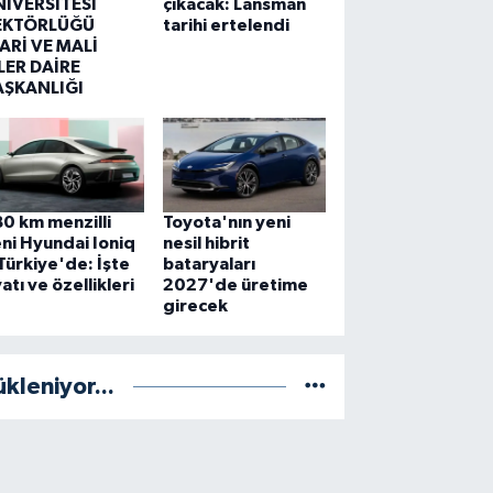
NİVERSİTESİ
çıkacak: Lansman
EKTÖRLÜĞÜ
tarihi ertelendi
ARİ VE MALİ
LER DAİRE
AŞKANLIĞI
0 km menzilli
Toyota'nın yeni
ni Hyundai Ioniq
nesil hibrit
Türkiye'de: İşte
bataryaları
yatı ve özellikleri
2027'de üretime
girecek
ükleniyor...