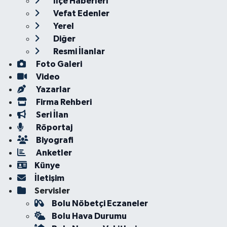
İlçe Haberleri
Vefat Edenler
Yerel
Diğer
Resmi İlanlar
Foto Galeri
Video
Yazarlar
Firma Rehberi
Seri İlan
Röportaj
Biyografi
Anketler
Künye
İletişim
Servisler
Bolu Nöbetçi Eczaneler
Bolu Hava Durumu