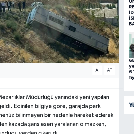
Ü
R
İD
İŞ
B
68
ye
-
+
A
A
6 
fi
ezarlıklar Müdürlüğü yanındaki yeni yapılan
Y
ldi. Edinilen bilgiye göre, garajda park
henüz bilinmeyen bir nedenle hareket ederek
en kazada şans eseri yaralanan olmazken,
unduğu yerden çıkarıldı.