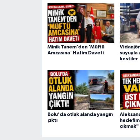
Minik Tanem’den 'Müftü
Vidanjör
Amcasına' Hatim Daveti
suyuyla 
kestiler
Bolu'da otluk alanda yangın
Aleksand
çıktı
hedefimi
çıkmak"