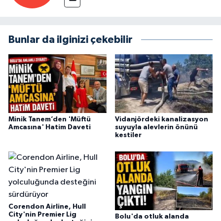
Bunlar da ilginizi çekebilir
Minik Tanem’den 'Müftü
Vidanjördeki kanalizasyon
Amcasına' Hatim Daveti
suyuyla alevlerin önünü
kestiler
Corendon Airline, Hull
City'nin Premier Lig
Bolu'da otluk alanda