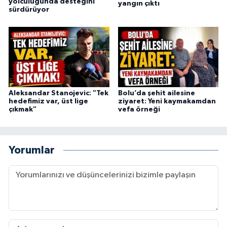
yolculuğunda desteğini
yangın çıktı
sürdürüyor
Aleksandar Stanojevic: "Tek
Bolu’da şehit ailesine
hedefimiz var, üst lige
ziyaret: Yeni kaymakamdan
çıkmak"
vefa örneği
Yorumlar