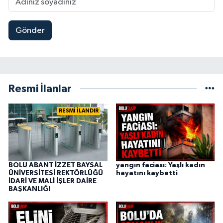
Gönder
Resmi İlanlar
RESMİ İLANDIR
BOLU ABANT İZZET BAYSAL
yangın faciası: Yaşlı kadın
ÜNİVERSİTESİ REKTÖRLÜĞÜ
hayatını kaybetti
İDARİ VE MALİ İŞLER DAİRE
BAŞKANLIĞI