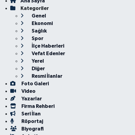
Ana Sayfa
Kategoriler
Genel
Ekonomi
Sağlık
Spor
İlçe Haberleri
Vefat Edenler
Yerel
Diğer
Resmi İlanlar
Foto Galeri
Video
Yazarlar
Firma Rehberi
Seri İlan
Röportaj
Biyografi