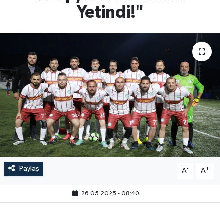
Yetindi!"
Paylaş
-
+
A
A
26.05.2025 - 08:40