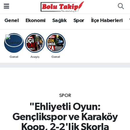
Genel
Ekonomi
Sağlık
Spor
İlçe Haberleri
Genel
Asayiş
Genel
SPOR
"Ehliyetli Oyun:
Gençlikspor ve Karaköy
Koop, 2-2'lik Skorla