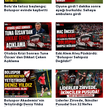
Bolu’da tatsız başlangıç:
Oyuna girdi 1 dakika sonra
Boluspor evinde kaybetti
ayağı burkuldu: Sahaya
ambulans girdi
Otobüs Krizi Sonrası Tuna
Eski Alem Ateş Püskürdü:
Özcan'dan Dikkat Çeken
"Boluspor Sahipsiz
Açıklama
Değildir!"
Boluspor Akademisi'nin
Liderler Zirvede, İkinciler
Yetiştirdiği Deniz Yıldız
Pusuda! Son 32 Nefes