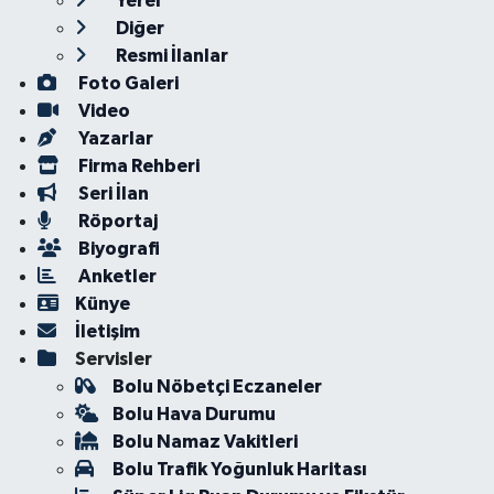
Yerel
Diğer
Resmi İlanlar
Foto Galeri
Video
Yazarlar
Firma Rehberi
Seri İlan
Röportaj
Biyografi
Anketler
Künye
İletişim
Servisler
Bolu Nöbetçi Eczaneler
Bolu Hava Durumu
Bolu Namaz Vakitleri
Bolu Trafik Yoğunluk Haritası