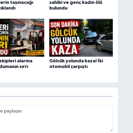
erin taşınacağı
sahibi ve genç kadın ölü
çıklandı
bulundu
ekipleri alarma
Gölcük yolunda kaza! İki
dumanın sırrı
otomobil çarpıştı