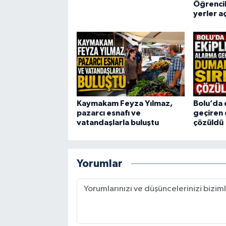
Öğrencil
yerler a
Kaymakam Feyza Yılmaz,
Bolu’da 
pazarcı esnafı ve
geçiren 
vatandaşlarla buluştu
çözüldü
Yorumlar