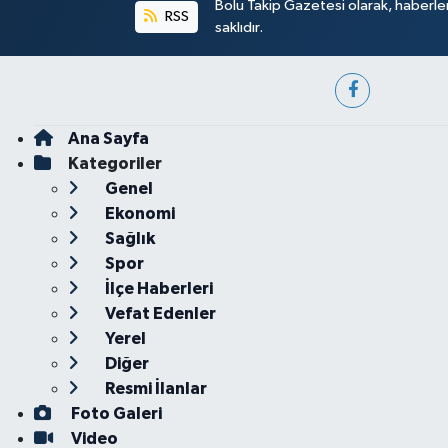
Bolu Takip Gazetesi olarak, haberle
RSS
saklıdır.
Ana Sayfa
Kategoriler
Genel
Ekonomi
Sağlık
Spor
İlçe Haberleri
Vefat Edenler
Yerel
Diğer
Resmi İlanlar
Foto Galeri
Video