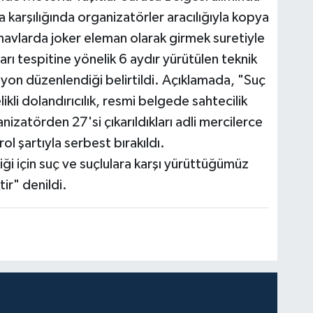
 karşılığında organizatörler aracılığıyla kopya
ınavlarda joker eleman olarak girmek suretiyle
arı tespitine yönelik 6 aydır yürütülen teknik
syon düzenlendiği belirtildi. Açıklamada, "Suç
ikli dolandırıcılık, resmi belgede sahtecilik
nizatörden 27'si çıkarıldıkları adli mercilerce
ol şartıyla serbest bırakıldı.
ği için suç ve suçlulara karşı yürüttüğümüz
r" denildi.