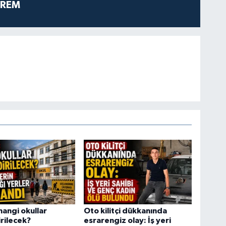
PREM
hangi okullar
Oto kilitçi dükkanında
rilecek?
esrarengiz olay: İş yeri