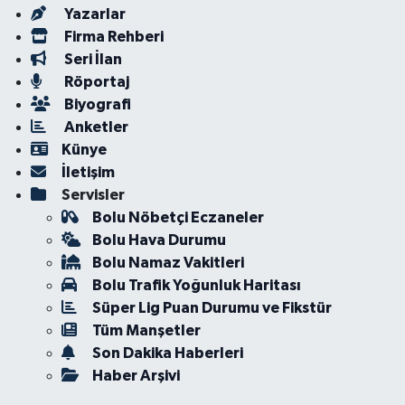
Yazarlar
Firma Rehberi
Seri İlan
Röportaj
Biyografi
Anketler
Künye
İletişim
Servisler
Bolu Nöbetçi Eczaneler
Bolu Hava Durumu
Bolu Namaz Vakitleri
Bolu Trafik Yoğunluk Haritası
Süper Lig Puan Durumu ve Fikstür
Tüm Manşetler
Son Dakika Haberleri
Haber Arşivi