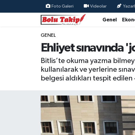
Foto Galeri
Videolar
Yazarl
Genel
Ekon
GENEL
Ehliyet sınavında '
Bitlis’te okuma yazma bilmeye
kullanılarak ve yerlerine sına
belgesi aldıkları tespit edile