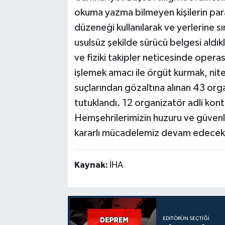
okuma yazma bilmeyen kişilerin para
düzeneği kullanılarak ve yerlerine s
usulsüz şekilde sürücü belgesi aldıkl
ve fiziki takipler neticesinde opera
işlemek amacı ile örgüt kurmak, nitel
suçlarından gözaltına alınan 43 orga
tutuklandı. 12 organizatör adli kontr
Hemşehrilerimizin huzuru ve güvenli
kararlı mücadelemiz devam edecekti
Kaynak:
İHA
EDITÖRÜN SEÇTIĞI