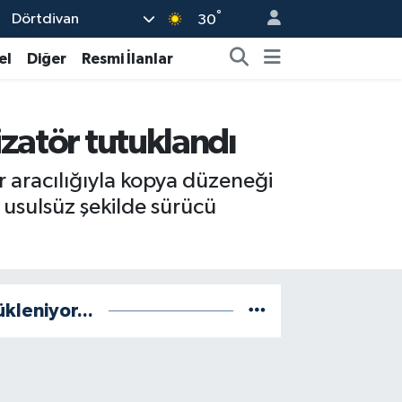
°
Dörtdivan
30
el
Diğer
Resmi İlanlar
izatör tutuklandı
r aracılığıyla kopya düzeneği
e usulsüz şekilde sürücü
ükleniyor...