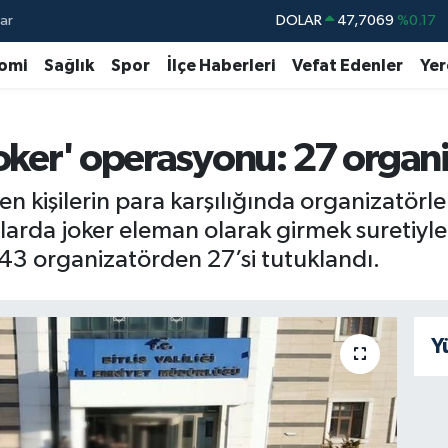
ar
DOLAR
47,7069
%0.17
EURO
55,0265
%0.01
omi
Sağlık
Spor
İlçe Haberleri
Vefat Edenler
Yer
STERLİN
64,1897
%0.02
GRAM ALTIN
6618.49
%2.12
joker' operasyonu: 27 organ
BİST100
13.887
%64
n kişilerin para karşılığında organizatörle
BITCOIN
64.360,53
%-0.76
vlarda joker eleman olarak girmek suretiyl
n 43 organizatörden 27’si tutuklandı.
Y