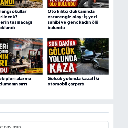
hangi okullar
Oto kilitçi dükkanında
rilecek?
esrarengiz olay: İş yeri
erin taşınacağı
sahibi ve genç kadın ölü
çıklandı
bulundu
ekipleri alarma
Gölcük yolunda kaza! İki
dumanın sırrı
otomobil çarpıştı