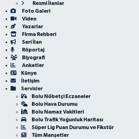
Resmi İlanlar
Foto Galeri
Video
Yazarlar
Firma Rehberi
Seri İlan
Röportaj
Biyografi
Anketler
Künye
İletişim
Servisler
Bolu Nöbetçi Eczaneler
Bolu Hava Durumu
Bolu Namaz Vakitleri
Bolu Trafik Yoğunluk Haritası
Süper Lig Puan Durumu ve Fikstür
Tüm Manşetler