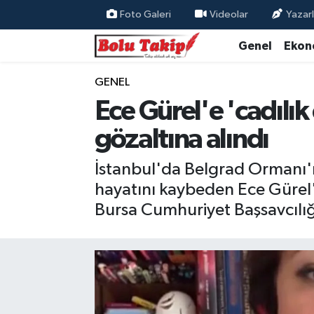
Foto Galeri
Videolar
Yazarl
Genel
Ekon
GENEL
Ece Gürel'e 'cadılık
gözaltına alındı
İstanbul'da Belgrad Ormanı'
hayatını kaybeden Ece Gürel'
Bursa Cumhuriyet Başsavcılığı