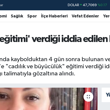
ar
DOLAR
47,7069
%0.17
EURO
55,0265
%0.01
omi
Sağlık
Spor
İlçe Haberleri
Vefat Edenler
Yer
STERLİN
64,1897
%0.02
GRAM ALTIN
6618.49
%2.12
 eğitimi' verdiği iddia edile
BİST100
13.887
%64
BITCOIN
64.360,53
%-0.76
nda kaybolduktan 4 gün sonra bulunan ve 
e "cadılık ve büyücülük" eğitimi verdiği i
 talimatıyla gözaltına alındı.
Y