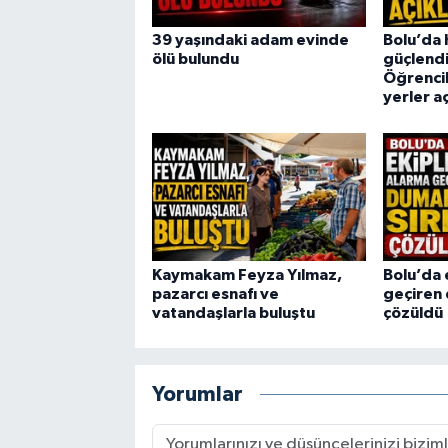
39 yaşındaki adam evinde
Bolu’da 
ölü bulundu
güçlendi
Öğrencil
yerler a
Kaymakam Feyza Yılmaz,
Bolu’da 
pazarcı esnafı ve
geçiren 
vatandaşlarla buluştu
çözüldü
Yorumlar