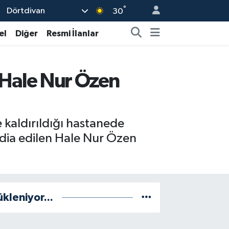
°
Dörtdivan
30
el
Diğer
Resmi İlanlar
n Hale Nur Özen
kaldırıldığı hastanede
ddia edilen Hale Nur Özen
ükleniyor...