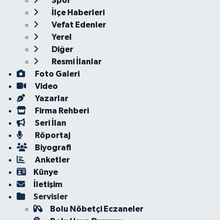
Spor
İlçe Haberleri
Vefat Edenler
Yerel
Diğer
Resmi İlanlar
Foto Galeri
Video
Yazarlar
Firma Rehberi
Seri İlan
Röportaj
Biyografi
Anketler
Künye
İletişim
Servisler
Bolu Nöbetçi Eczaneler