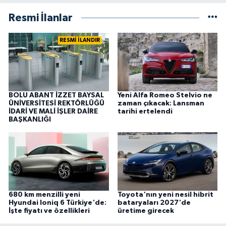
Resmi İlanlar
RESMİ İLANDIR
BOLU ABANT İZZET BAYSAL
Yeni Alfa Romeo Stelvio ne
ÜNİVERSİTESİ REKTÖRLÜĞÜ
zaman çıkacak: Lansman
İDARİ VE MALİ İŞLER DAİRE
tarihi ertelendi
BAŞKANLIĞI
680 km menzilli yeni
Toyota'nın yeni nesil hibrit
Hyundai Ioniq 6 Türkiye'de:
bataryaları 2027'de
İşte fiyatı ve özellikleri
üretime girecek