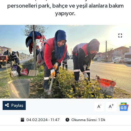
personelleri park, bahçe ve yeşil alanlara bakım
yapıyor.
Paylaş
-
+
A
A
04.02.2024 - 11:47
Okunma Süresi: 1 Dk