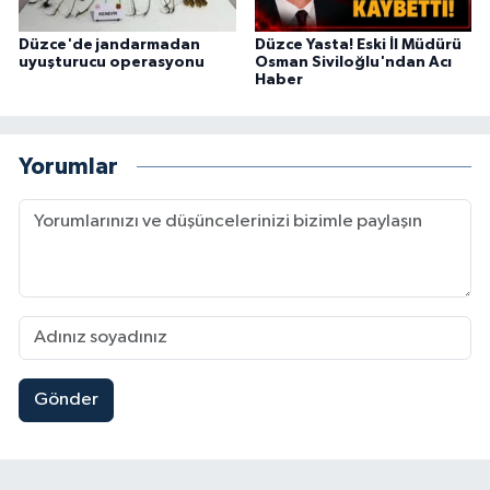
Düzce'de jandarmadan
Düzce Yasta! Eski İl Müdürü
uyuşturucu operasyonu
Osman Siviloğlu'ndan Acı
Haber
Yorumlar
Gönder