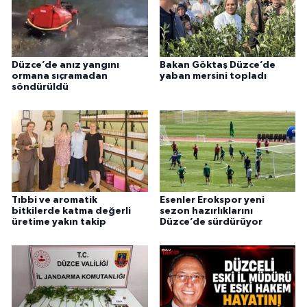
Düzce’de anız yangını
Bakan Göktaş Düzce’de
ormana sıçramadan
yaban mersini topladı
söndürüldü
Tıbbi ve aromatik
Esenler Erokspor yeni
bitkilerde katma değerli
sezon hazırlıklarını
üretime yakın takip
Düzce’de sürdürüyor