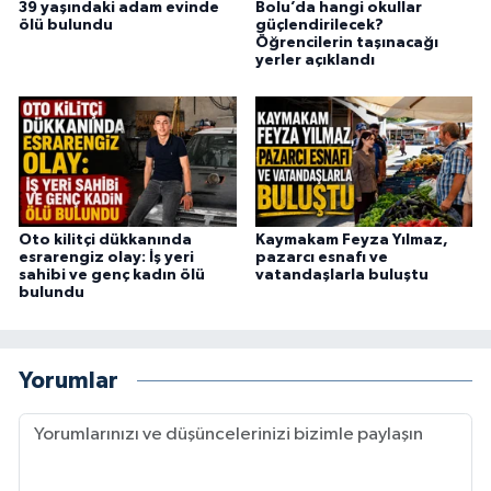
39 yaşındaki adam evinde
Bolu’da hangi okullar
ölü bulundu
güçlendirilecek?
Öğrencilerin taşınacağı
yerler açıklandı
Oto kilitçi dükkanında
Kaymakam Feyza Yılmaz,
esrarengiz olay: İş yeri
pazarcı esnafı ve
sahibi ve genç kadın ölü
vatandaşlarla buluştu
bulundu
Yorumlar