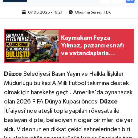
07.06.2026 - 16:21
Okunma Süresi: 1 Dk
Kaymakam Feyza
Yılmaz, pazarcı esnafı
ve vatandaşlarla
buluştu
Düzce
Belediyesi Basın Yayın ve Halkla İlişkiler
Müdürlüğü bu kez A Milli Futbol takımına destek
olmak için harekete geçti. Amerika'da oynanacak
olan 2026 FIFA Dünya Kupası öncesi
Düzce
İtfaiyesi'nde ateşli topla yapılan röveşata ile
başlayan klipte, belediyenin diğer birimleri de yer
aldı. Videonun en dikkat çekici sahnelerinden biri