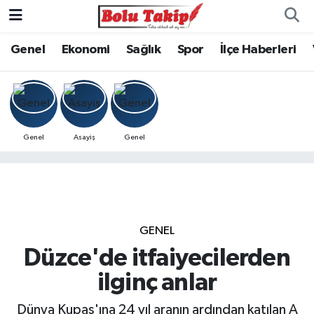
Genel
Ekonomi
Sağlık
Spor
İlçe Haberleri
Genel
Asayiş
Genel
GENEL
Düzce'de itfaiyecilerden
ilginç anlar
Dünya Kupas'ına 24 yıl aranın ardından katılan A