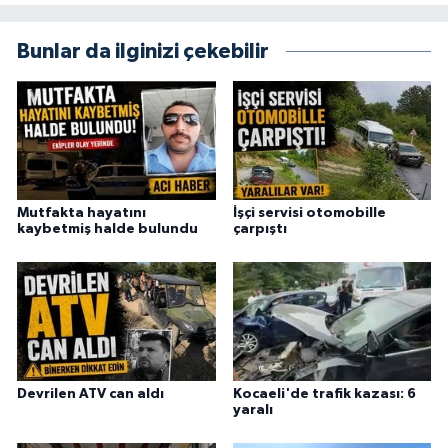
Bunlar da ilginizi çekebilir
Mutfakta hayatını
İşçi servisi otomobille
kaybetmiş halde bulundu
çarpıştı
Devrilen ATV can aldı
Kocaeli'de trafik kazası: 6
yaralı