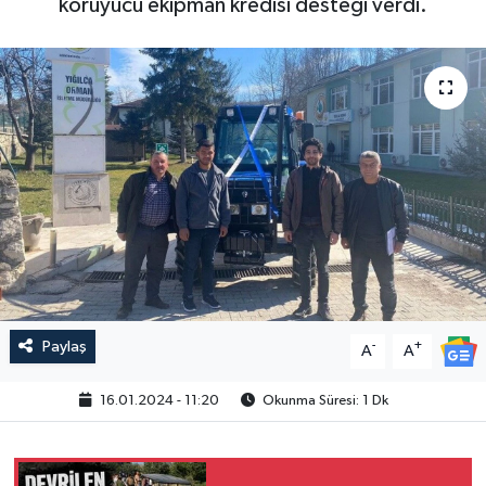
koruyucu ekipman kredisi desteği verdi.
Paylaş
-
+
A
A
16.01.2024 - 11:20
Okunma Süresi: 1 Dk