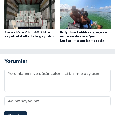
Kocaeli'de 2 bin 400 litre
Boğulma tehlikesi geçiren
kaçak etil alkol ele geçirildi
anne ve iki çocuğun
kurtarılma anı kamerada
Yorumlar