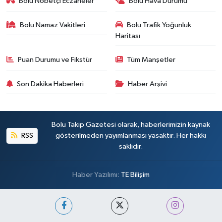
Bolu Nöbetçi Eczaneler
Bolu Hava Durumu
Bolu Namaz Vakitleri
Bolu Trafik Yoğunluk
Haritası
Puan Durumu ve Fikstür
Tüm Manşetler
Son Dakika Haberleri
Haber Arşivi
Bolu Takip Gazetesi olarak, haberlerimizin kaynak
RSS
gösterilmeden yayımlanması yasaktır. Her hakkı
saklıdır.
Haber Yazılımı:
TE Bilişim