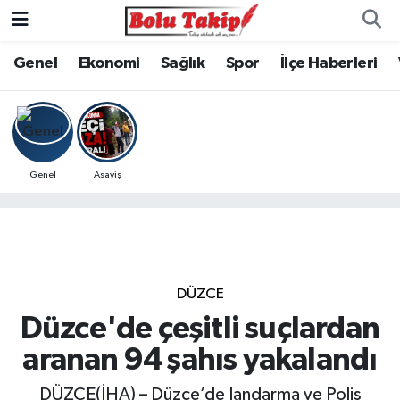
Genel
Ekonomi
Sağlık
Spor
İlçe Haberleri
Genel
Asayiş
DÜZCE
Düzce'de çeşitli suçlardan
aranan 94 şahıs yakalandı
DÜZCE(İHA) – Düzce’de Jandarma ve Polis