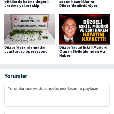
bitkilerde katma değerli
sezon hazırlıklarını
üretime yakın takip
Düzce’de sürdürüyor
Düzce'de jandarmadan
Düzce Yasta! Eski İl Müdürü
uyuşturucu operasyonu
Osman Siviloğlu'ndan Acı
Haber
Yorumlar