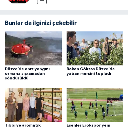
Bunlar da ilginizi çekebilir
Düzce’de anız yangını
Bakan Göktaş Düzce’de
ormana sıçramadan
yaban mersini topladı
söndürüldü
Tıbbi ve aromatik
Esenler Erokspor yeni