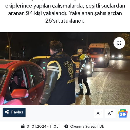
ekiplerince yapılan çalışmalarda, çeşitli suçlardan
aranan 94 kişi yakalandı. Yakalanan şahıslardan
26’sı tutuklandı.
Paylaş
-
+
A
A
31.01.2024 - 11:05
Okunma Süresi: 1 Dk