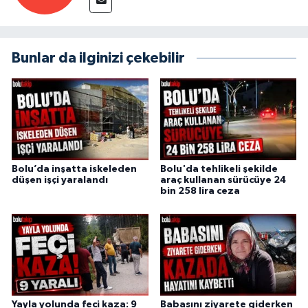
Bunlar da ilginizi çekebilir
Bolu’da inşatta iskeleden
Bolu'da tehlikeli şekilde
düşen işçi yaralandı
araç kullanan sürücüye 24
bin 258 lira ceza
Yayla yolunda feci kaza: 9
Babasını ziyarete giderken