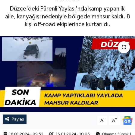
Düzce'deki Pürenli Yaylası'nda kamp yapan iki
aile, kar yağışı nedeniyle bölgede mahsur kaldı. 8
kişi off-road ekiplerince kurtarıldı.
Paylaş
-
+
A
A
16.01.2024 - 09:52
16.01.2024 - 10:05
Okunma Süresi: 1