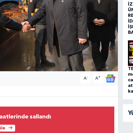
İ
Ü
R
İD
İŞ
B
T
me
-
+
A
A
ca
at
ka
Y
aatlerinde sallandı
üle