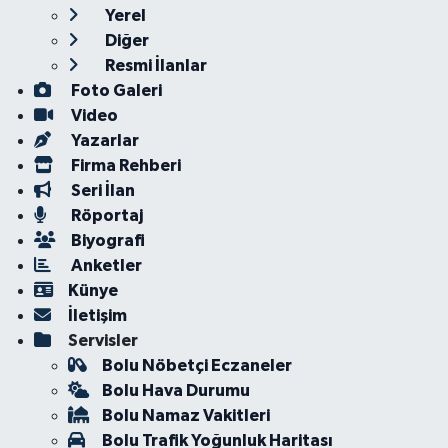
Yerel
Diğer
Resmi İlanlar
Foto Galeri
Video
Yazarlar
Firma Rehberi
Seri İlan
Röportaj
Biyografi
Anketler
Künye
İletişim
Servisler
Bolu Nöbetçi Eczaneler
Bolu Hava Durumu
Bolu Namaz Vakitleri
Bolu Trafik Yoğunluk Haritası