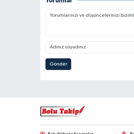
Yorumlar
Gönder
Bolu Nöbetçi Eczaneler
B