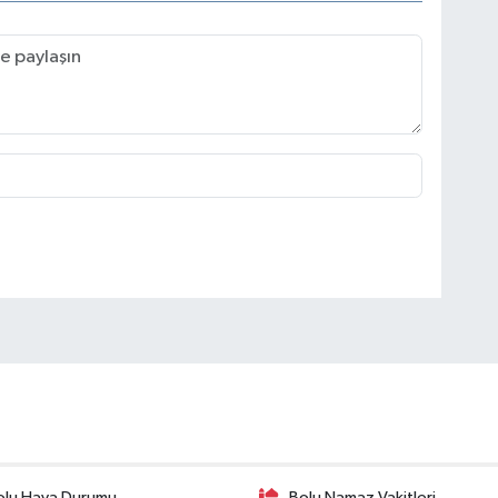
olu Hava Durumu
Bolu Namaz Vakitleri