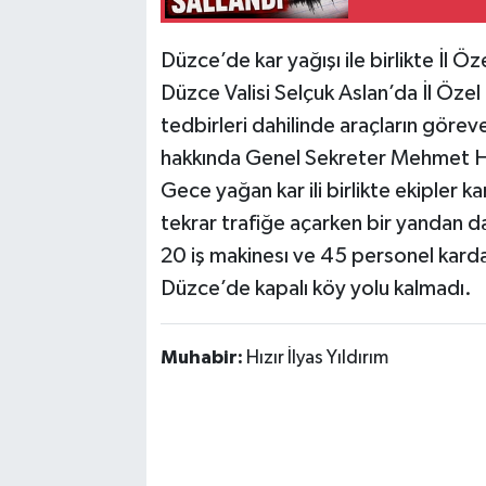
Düzce’de kar yağışı ile birlikte İl Ö
Düzce Valisi Selçuk Aslan’da İl Özel
tedbirleri dahilinde araçların göreve
hakkında Genel Sekreter Mehmet Hay
Gece yağan kar ili birlikte ekipler ka
tekrar trafiğe açarken bir yandan d
20 iş makinesı ve 45 personel kard
Düzce’de kapalı köy yolu kalmadı.
Muhabir:
Hızır İlyas Yıldırım