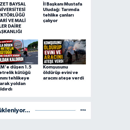
ZZET BAYSAL
İl Başkanı Mustafa
NİVERSİTESİ
Uludağ: Tarımda
EKTÖRLÜĞÜ
tehlike çanları
ARİ VE MALİ
çalıyor
LER DAİRE
AŞKANLIĞI
EM'e düşen 1.5
Komşusunu
trelik kütüğü
öldürüp evini ve
nını tehlikeye
aracını ateşe verdi
arak yoldan
ldırdı
ükleniyor...