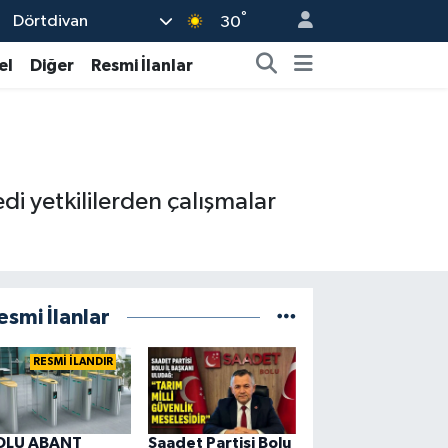
°
Dörtdivan
30
el
Diğer
Resmi İlanlar
edi yetkililerden çalışmalar
esmi İlanlar
RESMİ İLANDIR
OLU ABANT
Saadet Partisi Bolu