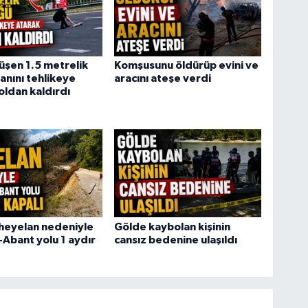
şen 1.5 metrelik
Komşusunu öldürüp evini ve
anını tehlikeye
aracını ateşe verdi
oldan kaldırdı
heyelan nedeniyle
Gölde kaybolan kişinin
-Abant yolu 1 aydır
cansız bedenine ulaşıldı