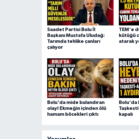
Saadet Partisi Bolu İl
TEM'e dü
Başkanı Mustafa Uludağ:
kütüğü c
Tarımda tehlike çanları
atarak y
çalıyor
Bolu'da mide bulandıran
Bolu'da 
olay! Ekmeğin içinden ölü
Taşkesti
hamam böcekleri çıktı
kapalı