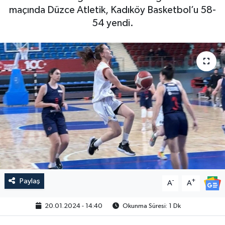
maçında Düzce Atletik, Kadıköy Basketbol’u 58-
54 yendi.
Paylaş
-
+
A
A
20.01.2024 - 14:40
Okunma Süresi: 1 Dk