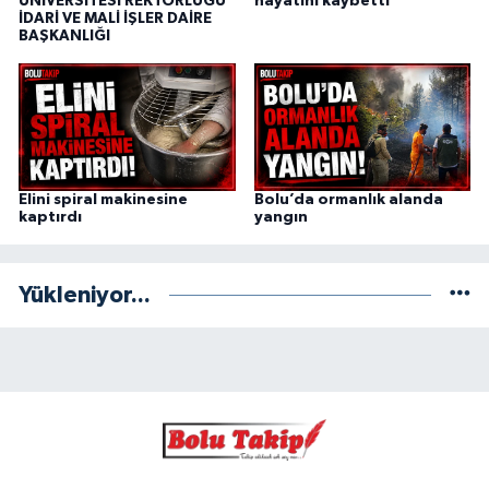
ÜNİVERSİTESİ REKTÖRLÜĞÜ
hayatını kaybetti
İDARİ VE MALİ İŞLER DAİRE
BAŞKANLIĞI
Elini spiral makinesine
Bolu’da ormanlık alanda
kaptırdı
yangın
Yükleniyor...