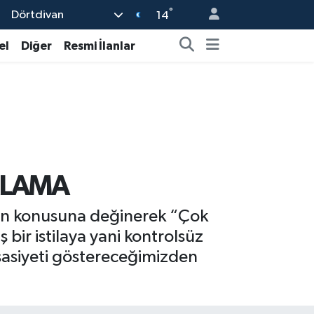
°
Dörtdivan
14
el
Diğer
Resmi İlanlar
KLAMA
men konusuna değinerek “Çok
 bir istilaya yani kontrolsüz
ssasiyeti göstereceğimizden