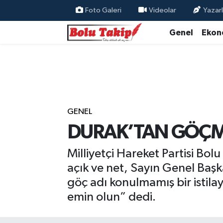
Foto Galeri
Videolar
Yazarl
Genel
Ekon
GENEL
DURAK’TAN GÖÇME
Milliyetçi Hareket Partisi B
açık ve net, Sayın Genel Başka
göç adı konulmamış bir istila
emin olun” dedi.