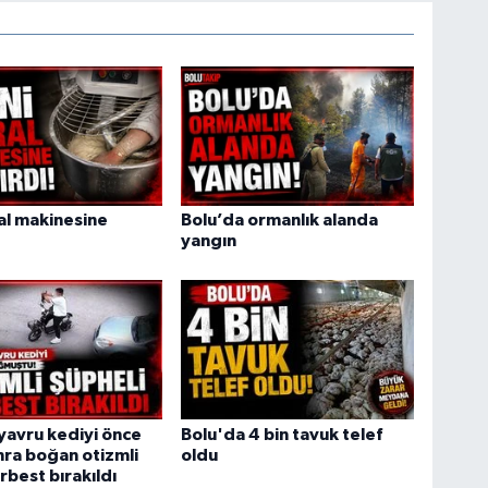
ral makinesine
Bolu’da ormanlık alanda
yangın
yavru kediyi önce
Bolu'da 4 bin tavuk telef
ra boğan otizmli
oldu
rbest bırakıldı