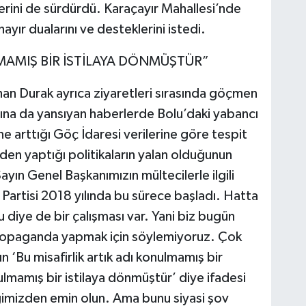
lerini de sürdürdü. Karaçayır Mahallesi’nde
yır dualarını ve desteklerini istedi.
AMIŞ BİR İSTİLAYA DÖNMÜŞTÜR”
an Durak ayrıca ziyaretleri sırasında göçmen
na da yansıyan haberlerde Bolu’daki yabancı
ine arttığı Göç İdaresi verilerine göre tespit
inden yaptığı politikaların yalan olduğunun
ayın Genel Başkanımızın mültecilerle ilgili
t Partisi 2018 yılında bu sürece başladı. Hatta
 diye de bir çalışması var. Yani biz bugün
ropaganda yapmak için söylemiyoruz. Çok
n ‘Bu misafirlik artık adı konulmamış bir
ulmamış bir istilaya dönmüştür’ diye ifadesi
ğimizden emin olun. Ama bunu siyasi şov