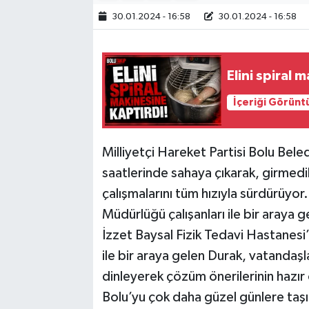
30.01.2024 - 16:58
30.01.2024 - 16:58
Elini spiral 
İçeriği Görünt
Milliyetçi Hareket Partisi Bolu Bel
saatlerinde sahaya çıkarak, girmed
çalışmalarını tüm hızıyla sürdürüyor
Müdürlüğü çalışanları ile bir araya
İzzet Baysal Fizik Tedavi Hastanesi’
ile bir araya gelen Durak, vatandaşlar
dinleyerek çözüm önerilerinin hazı
Bolu’yu çok daha güzel günlere taş