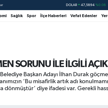
ar
DOLAR
47,5894
%0.08
EURO
55,0398
%-0.02
omi
Sağlık
Spor
İlçe Haberleri
Vefat Edenler
Yer
STERLİN
64,1581
%0.16
GRAM ALTIN
6508.83
%4.44
BİST100
13.703
%11
BITCOIN
64.927,78
%1.32
N SORUNU İLE İLGİLİ AÇI
olu Belediye Başkan Adayı İlhan Durak göç
nımızın ‘Bu misafirlik artık adı konulmamış
ya dönmüştür’ diye ifadesi var. Gerekli ha