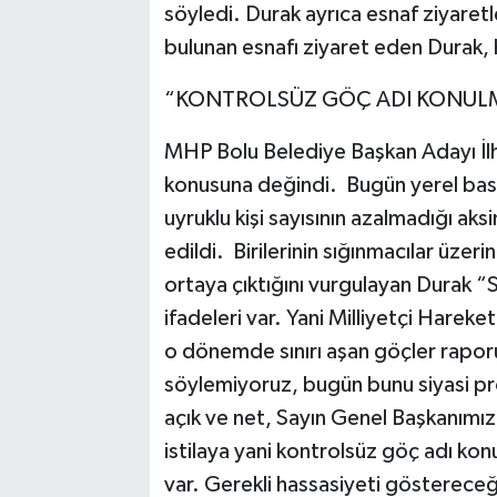
söyledi. Durak ayrıca esnaf ziyaret
bulunan esnafı ziyaret eden Durak, ha
“KONTROLSÜZ GÖÇ ADI KONULM
MHP Bolu Belediye Başkan Adayı İlh
konusuna değindi. Bugün yerel bası
uyruklu kişi sayısının azalmadığı aks
edildi. Birilerinin sığınmacılar üzer
ortaya çıktığını vurgulayan Durak “S
ifadeleri var. Yani Milliyetçi Hareke
o dönemde sınırı aşan göçler raporu
söylemiyoruz, bugün bunu siyasi p
açık ve net, Sayın Genel Başkanımızı
istilaya yani kontrolsüz göç adı kon
var. Gerekli hassasiyeti gösterece