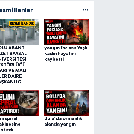
esmi İlanlar
RESMİ İLANDIR
OLU ABANT
yangın faciası: Yaşlı
ZZET BAYSAL
kadın hayatını
NİVERSİTESİ
kaybetti
EKTÖRLÜĞÜ
ARİ VE MALİ
LER DAİRE
AŞKANLIĞI
ini spiral
Bolu’da ormanlık
akinesine
alanda yangın
ptırdı