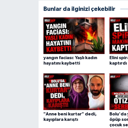
Bunlar da ilginizi çekebilir
yangın faciası: Yaşlı kadın
Elini spi
hayatını kaybetti
kaptırdı
"Anne beni kurtar" dedi,
Bolu'da 
kayıplara karıştı
öpüp son
çocuk se