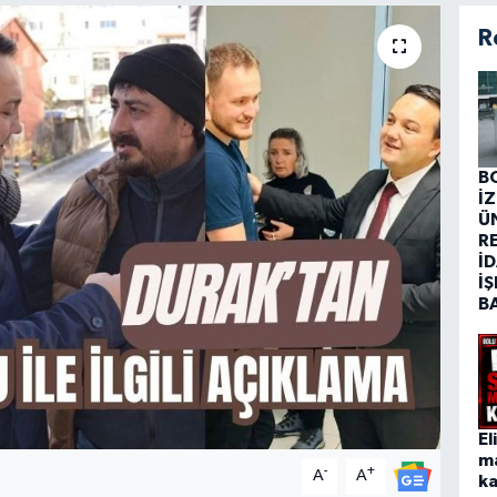
R
B
İ
Ü
R
İD
İŞ
B
El
m
-
+
A
A
ka