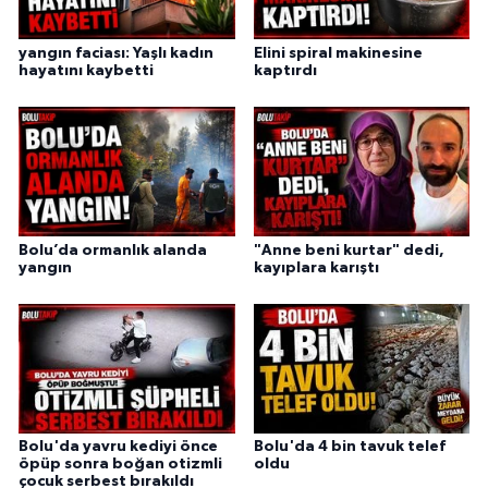
yangın faciası: Yaşlı kadın
Elini spiral makinesine
hayatını kaybetti
kaptırdı
Bolu’da ormanlık alanda
"Anne beni kurtar" dedi,
yangın
kayıplara karıştı
Bolu'da yavru kediyi önce
Bolu'da 4 bin tavuk telef
öpüp sonra boğan otizmli
oldu
çocuk serbest bırakıldı