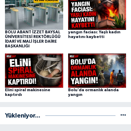
RESMİ İLANDIR
BOLU ABANT İZZET BAYSAL
yangın faciası: Yaşlı kadın
ÜNİVERSİTESİ REKTÖRLÜĞÜ
hayatını kaybetti
İDARİ VE MALİ İŞLER DAİRE
BAŞKANLIĞI
Elini spiral makinesine
Bolu’da ormanlık alanda
kaptırdı
yangın
Yükleniyor...