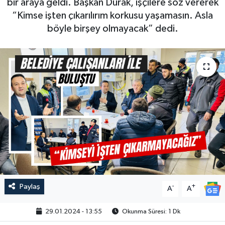
bir araya geldi. Başkan Durak, işçilere söz vererek
“Kimse işten çıkarılırım korkusu yaşamasın. Asla
böyle birşey olmayacak” dedi.
Paylaş
-
+
A
A
29.01.2024 - 13:55
Okunma Süresi: 1 Dk